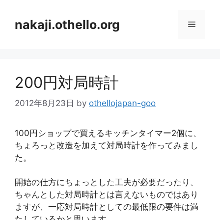
コ
ン
nakaji.othello.org
メ
テ
ン
ニ
ツ
へ
200円対局時計
ス
ュ
キ
2012年8月23日
by
othellojapan-goo
ッ
ー
プ
100円ショップで買えるキッチンタイマー2個に、
ちょろっと改造を加えて対局時計を作ってみまし
た。
開始の仕方にちょっとした工夫が必要だったり、
ちゃんとした対局時計とは言えないものではあり
ますが、一応対局時計としての最低限の要件は満
たしているかと思います。