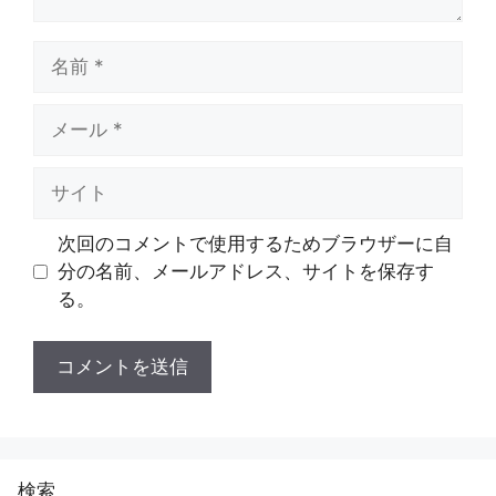
名
前
メ
ー
ル
サ
イ
ト
次回のコメントで使用するためブラウザーに自
分の名前、メールアドレス、サイトを保存す
る。
検索