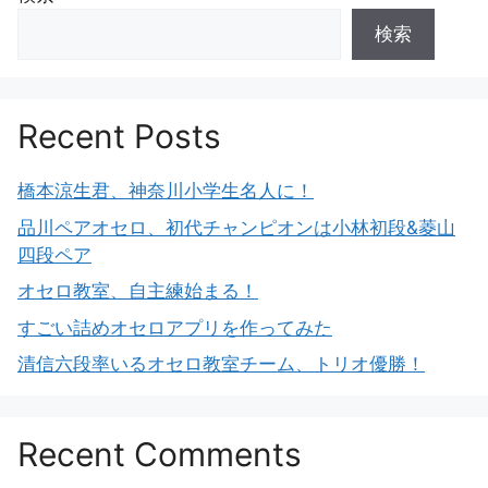
検索
Recent Posts
橋本涼生君、神奈川小学生名人に！
品川ペアオセロ、初代チャンピオンは小林初段&菱山
四段ペア
オセロ教室、自主練始まる！
すごい詰めオセロアプリを作ってみた
清信六段率いるオセロ教室チーム、トリオ優勝！
Recent Comments