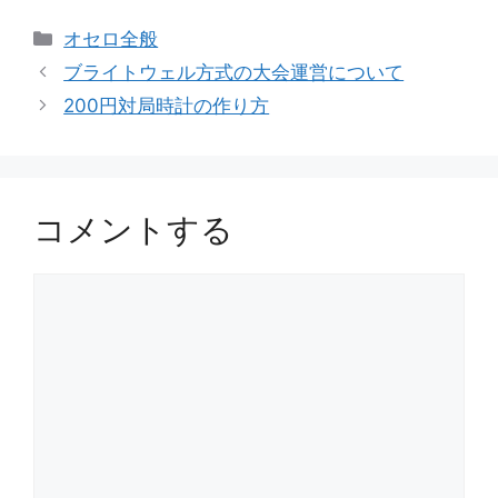
カ
オセロ全般
テ
ブライトウェル方式の大会運営について
ゴ
200円対局時計の作り方
リ
ー
コメントする
コ
メ
ン
ト