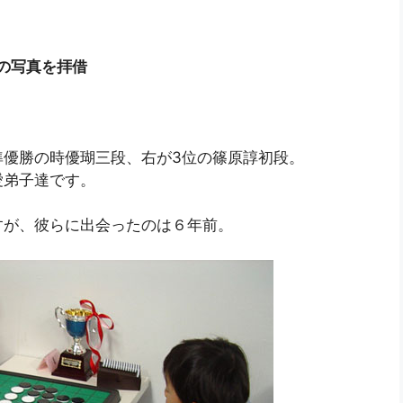
ん投稿の写真を拝借
準優勝の時優瑚三段、右が3位の篠原諄初段。
愛弟子達です。
すが、彼らに出会ったのは６年前。