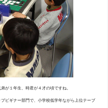
兄弟が１年生、時君が４才の頃ですね。
ップビギナー部門で、小学校低学年ながら上位テーブ