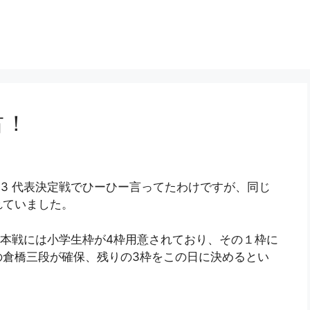
占！
up 2013 代表決定戦でひーひー言ってたわけですが、同じ
れていました。
p 2013 本戦には小学生枠が4枠用意されており、その１枠に
の倉橋三段が確保、残りの3枠をこの日に決めるとい