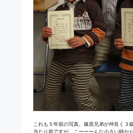
これも５年前の写真。篠原兄弟が仲良く３
当たり前ですが、こーーーんな小さい時か