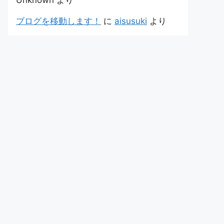
Unknown
より
ブログを移動します！
に
aisusuki
より