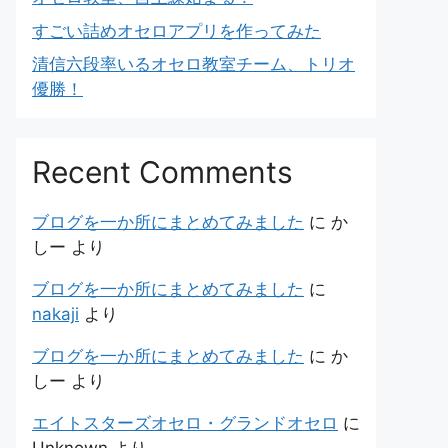
すごい詰めオセロアプリを作ってみた
清信六段率いるオセロ教室チーム、トリオ
優勝！
Recent Comments
ブログを一か所にまとめてみました
に
か
しー
より
ブログを一か所にまとめてみました
に
nakaji
より
ブログを一か所にまとめてみました
に
か
しー
より
エイトスターズオセロ・グランドオセロ
に