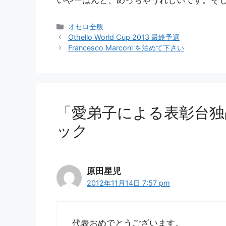
いやーほんと、めっちゃうれしいです。そ
カ
オセロ全般
テ
Othello World Cup 2013 最終予選
ゴ
Francesco Marconi を泊めて下さい
リ
ー
「愛弟子による表彰台独
ック
原田星児
2012年11月14日 7:57 pm
代表おめでとうございます。