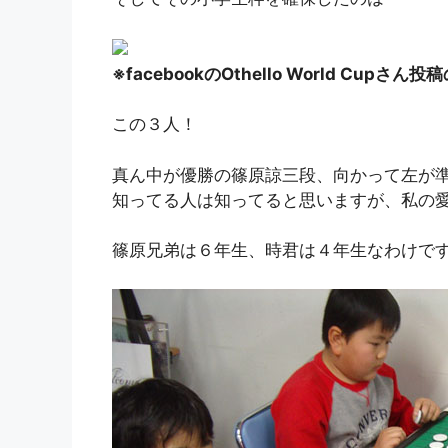
※facebookのOthello World Cupさ
この３人！
真ん中が優勝の篠原諒三段、向かって左が
知ってる人は知ってると思いますが、私の
篠原兄弟は６年生、時君は４年生なわけで