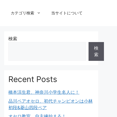
カテゴリ検索
当サイトについて
検索
検
索
Recent Posts
橋本涼生君、神奈川小学生名人に！
品川ペアオセロ、初代チャンピオンは小林
初段&菱山四段ペア
オセロ教室、自主練始まる！