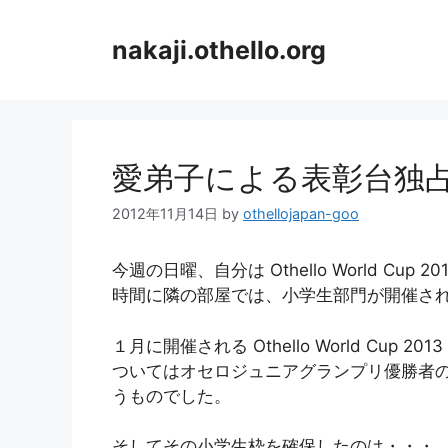
コ
ン
nakaji.othello.org
テ
ン
ツ
へ
ス
愛弟子による表彰台独
キ
ッ
2012年11月14日
by
othellojapan-goo
プ
今週の日曜、自分は Othello World C
時間に隣の部屋では、小学生部門が開催さ
１月に開催される Othello World Cu
ついてはオセロジュニアグランプリ優勝者
うものでした。
そしてその小学生枠を確保したのは・・・