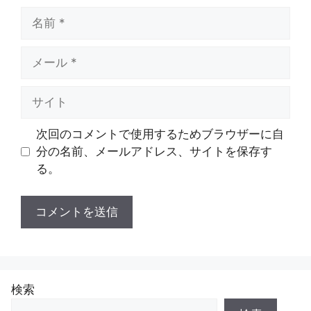
名
前
メ
ー
ル
サ
イ
ト
次回のコメントで使用するためブラウザーに自
分の名前、メールアドレス、サイトを保存す
る。
検索