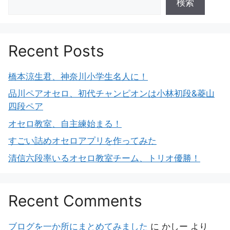
検索
Recent Posts
橋本涼生君、神奈川小学生名人に！
品川ペアオセロ、初代チャンピオンは小林初段&菱山
四段ペア
オセロ教室、自主練始まる！
すごい詰めオセロアプリを作ってみた
清信六段率いるオセロ教室チーム、トリオ優勝！
Recent Comments
ブログを一か所にまとめてみました
に
かしー
より