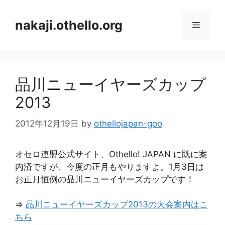
コ
ン
nakaji.othello.org
メ
テ
ン
ニ
ツ
へ
品川ニューイヤーズカップ
ス
ュ
キ
2013
ッ
ー
プ
2012年12月19日
by
othellojapan-goo
オセロ連盟公式サイト、Othello! JAPAN に既に案
内済ですが、今度の正月もやりますよ。1月3日は
お正月恒例の品川ニューイヤーズカップです！
⇒
品川ニューイヤーズカップ2013の大会案内はこ
ちら