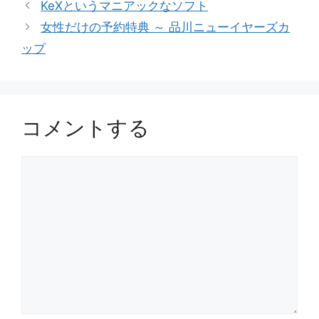
KeXというマニアックなソフト
ゴ
女性だけの予約特典 ～ 品川ニューイヤーズカ
リ
ップ
ー
コメントする
コ
メ
ン
ト