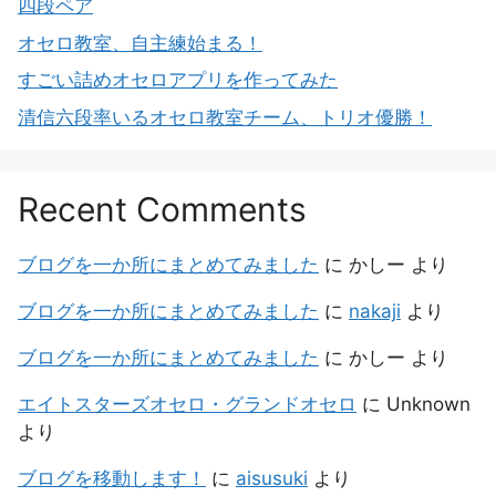
四段ペア
オセロ教室、自主練始まる！
すごい詰めオセロアプリを作ってみた
清信六段率いるオセロ教室チーム、トリオ優勝！
Recent Comments
ブログを一か所にまとめてみました
に
かしー
より
ブログを一か所にまとめてみました
に
nakaji
より
ブログを一か所にまとめてみました
に
かしー
より
エイトスターズオセロ・グランドオセロ
に
Unknown
より
ブログを移動します！
に
aisusuki
より