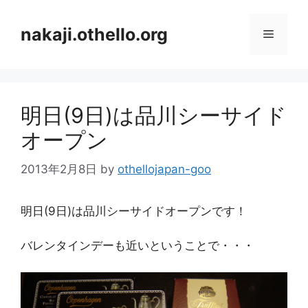
コ
ン
nakaji.othello.org
メ
テ
ン
ニ
ツ
へ
明日(9日)は品川シーサイド
ス
ュ
キ
オープン
ッ
ー
プ
2013年2月8日
by
othellojapan-goo
明日(9日)は品川シーサイドオープンです！
バレンタインデーも近いということで・・・