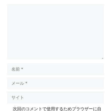
コ
メ
ン
ト
名
前
メ
ー
ル
サ
イ
ト
次回のコメントで使用するためブラウザーに自