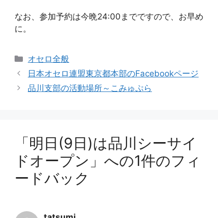
なお、参加予約は今晩24:00までですので、お早め
に。
カ
オセロ全般
テ
日本オセロ連盟東京都本部のFacebookページ
ゴ
品川支部の活動場所～こみゅぷら
リ
ー
「明日(9日)は品川シーサイ
ドオープン」への1件のフィ
ードバック
tatsumi