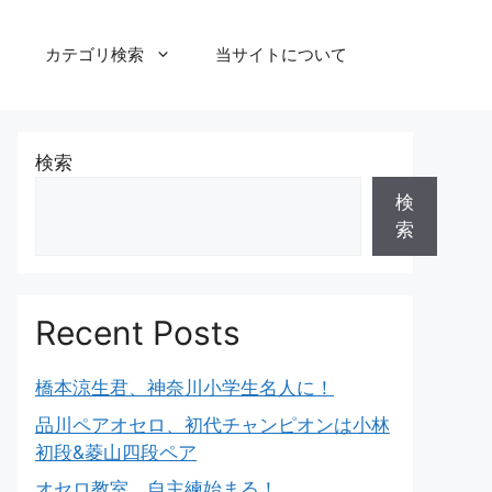
カテゴリ検索
当サイトについて
検索
検
索
Recent Posts
橋本涼生君、神奈川小学生名人に！
品川ペアオセロ、初代チャンピオンは小林
初段&菱山四段ペア
オセロ教室、自主練始まる！