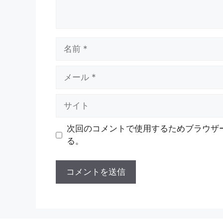
名
前
メ
ー
ル
サ
イ
ト
次回のコメントで使用するためブラウザ
る。