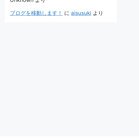
Unknown
より
ブログを移動します！
に
aisusuki
より