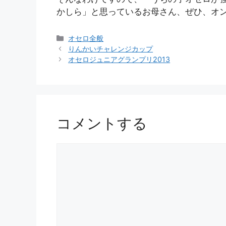
かしら」と思っているお母さん、ぜひ、オ
カ
オセロ全般
テ
りんかいチャレンジカップ
ゴ
オセロジュニアグランプリ2013
リ
ー
コメントする
コ
メ
ン
ト