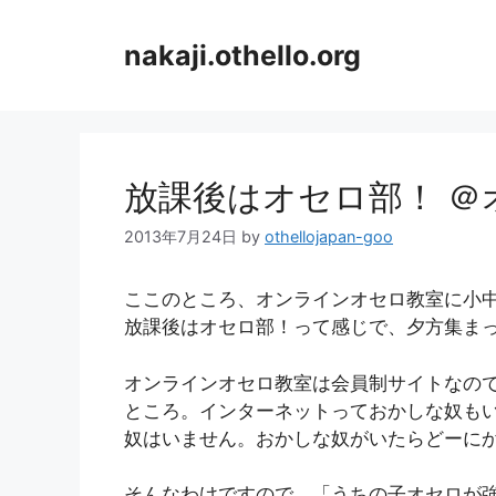
コ
ン
nakaji.othello.org
テ
ン
ツ
へ
ス
放課後はオセロ部！ ＠
キ
ッ
2013年7月24日
by
othellojapan-goo
プ
ここのところ、オンラインオセロ教室に小
放課後はオセロ部！って感じで、夕方集ま
オンラインオセロ教室は会員制サイトなの
ところ。インターネットっておかしな奴も
奴はいません。おかしな奴がいたらどーに
そんなわけですので、「うちの子オセロが