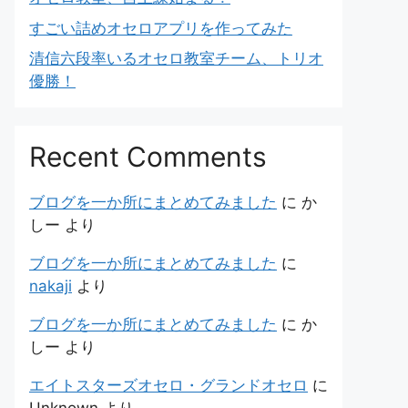
すごい詰めオセロアプリを作ってみた
清信六段率いるオセロ教室チーム、トリオ
優勝！
Recent Comments
ブログを一か所にまとめてみました
に
か
しー
より
ブログを一か所にまとめてみました
に
nakaji
より
ブログを一か所にまとめてみました
に
か
しー
より
エイトスターズオセロ・グランドオセロ
に