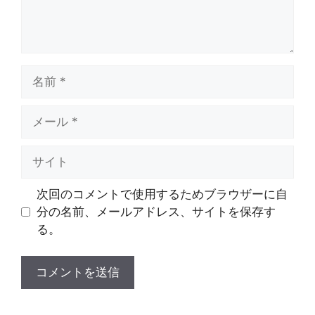
名
前
メ
ー
ル
サ
イ
ト
次回のコメントで使用するためブラウザーに自
分の名前、メールアドレス、サイトを保存す
る。