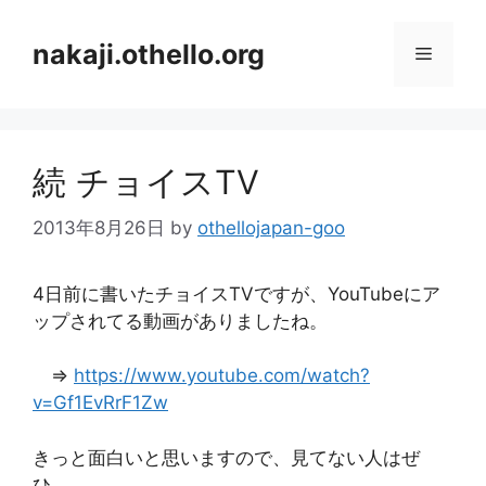
コ
ン
nakaji.othello.org
メ
テ
ン
ニ
ツ
へ
続 チョイスTV
ス
ュ
キ
2013年8月26日
by
othellojapan-goo
ッ
ー
プ
4日前に書いたチョイスTVですが、YouTubeにア
ップされてる動画がありましたね。
⇒
https://www.youtube.com/watch?
v=Gf1EvRrF1Zw
きっと面白いと思いますので、見てない人はぜ
ひ。