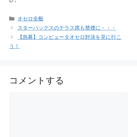
カ
オセロ全般
テ
スターバックスのテラス席も禁煙に・・・
ゴ
【急募】コンピュータオセロ対決を見に行こ
リ
う！
ー
コメントする
コ
メ
ン
ト