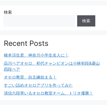
検索
検索
Recent Posts
橋本涼生君、神奈川小学生名人に！
品川ペアオセロ、初代チャンピオンは小林初段&菱山
四段ペア
オセロ教室、自主練始まる！
すごい詰めオセロアプリを作ってみた
清信六段率いるオセロ教室チーム、トリオ優勝！