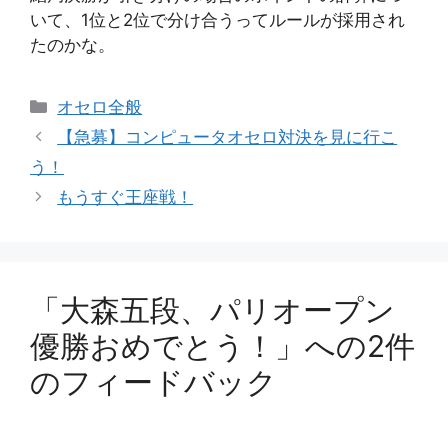
いて、1位と2位で分け合うってルールが採用され
たのかな。
カ
オセロ全般
テ
【急募】コンピュータオセロ対決を見に行こ
ゴ
う！
リ
もうすぐ王座戦！
ー
「大森五段、パリオープン
優勝おめでとう！」への2件
のフィードバック