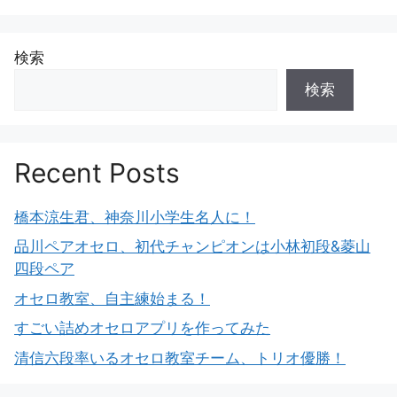
検索
検索
Recent Posts
橋本涼生君、神奈川小学生名人に！
品川ペアオセロ、初代チャンピオンは小林初段&菱山
四段ペア
オセロ教室、自主練始まる！
すごい詰めオセロアプリを作ってみた
清信六段率いるオセロ教室チーム、トリオ優勝！