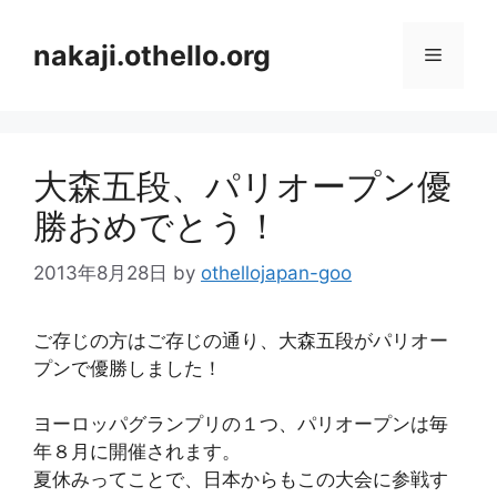
コ
ン
nakaji.othello.org
メ
テ
ン
ニ
ツ
へ
大森五段、パリオープン優
ス
ュ
キ
勝おめでとう！
ッ
ー
プ
2013年8月28日
by
othellojapan-goo
ご存じの方はご存じの通り、大森五段がパリオー
プンで優勝しました！
ヨーロッパグランプリの１つ、パリオープンは毎
年８月に開催されます。
夏休みってことで、日本からもこの大会に参戦す