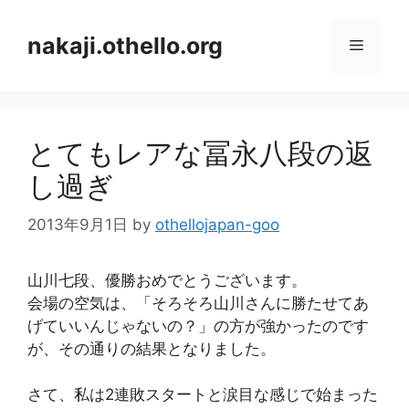
コ
ン
nakaji.othello.org
メ
テ
ン
ニ
ツ
へ
とてもレアな冨永八段の返
ス
ュ
キ
し過ぎ
ッ
ー
プ
2013年9月1日
by
othellojapan-goo
山川七段、優勝おめでとうございます。
会場の空気は、「そろそろ山川さんに勝たせてあ
げていいんじゃないの？」の方が強かったのです
が、その通りの結果となりました。
さて、私は2連敗スタートと涙目な感じで始まった