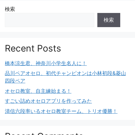
検索
検索
Recent Posts
橋本涼生君、神奈川小学生名人に！
品川ペアオセロ、初代チャンピオンは小林初段&菱山
四段ペア
オセロ教室、自主練始まる！
すごい詰めオセロアプリを作ってみた
清信六段率いるオセロ教室チーム、トリオ優勝！