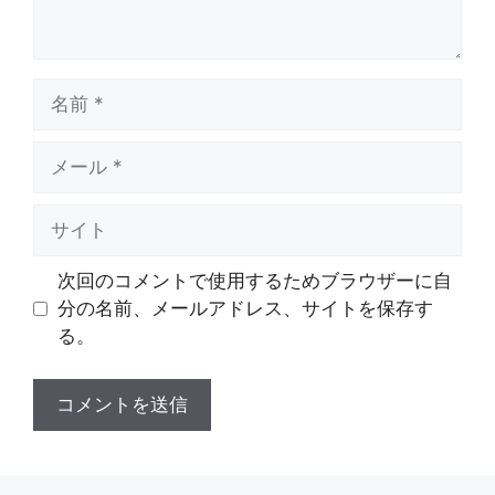
名
前
メ
ー
ル
サ
イ
ト
次回のコメントで使用するためブラウザーに自
分の名前、メールアドレス、サイトを保存す
る。