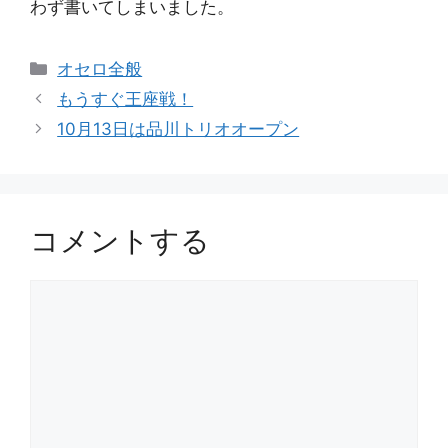
わず書いてしまいました。
カ
オセロ全般
テ
もうすぐ王座戦！
ゴ
10月13日は品川トリオオープン
リ
ー
コメントする
コ
メ
ン
ト