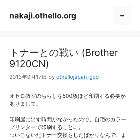
コ
ン
nakaji.othello.org
メ
テ
ン
ニ
ツ
へ
トナーとの戦い (Brother
ス
ュ
キ
9120CN)
ッ
ー
プ
2013年9月17日
by
othellojapan-goo
オセロ教室のちらしを500枚ほど印刷する必要が
ありまして。
印刷屋に出す時間がなかったので、自宅のカラー
プリンターで印刷することに。
ついこないだトナー交換をしたばかりなんで、ま