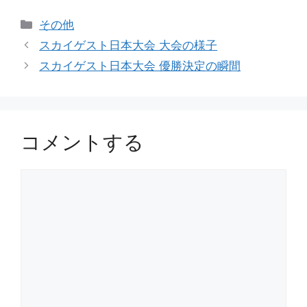
カ
その他
テ
スカイゲスト日本大会 大会の様子
ゴ
スカイゲスト日本大会 優勝決定の瞬間
リ
ー
コメントする
コ
メ
ン
ト