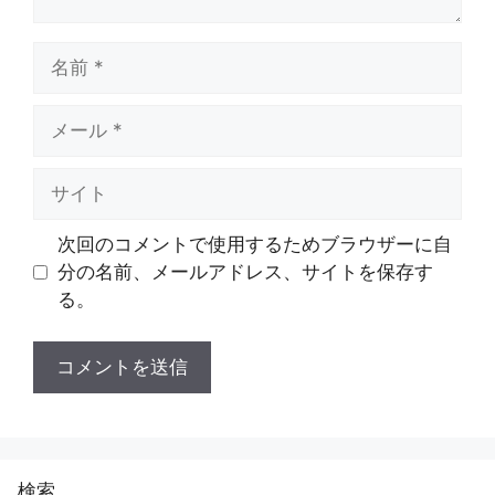
名
前
メ
ー
ル
サ
イ
ト
次回のコメントで使用するためブラウザーに自
分の名前、メールアドレス、サイトを保存す
る。
検索