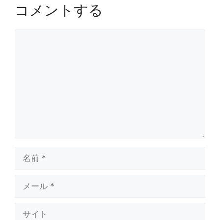
コメントする
コ
メ
ン
ト
名
前
メ
ー
ル
サ