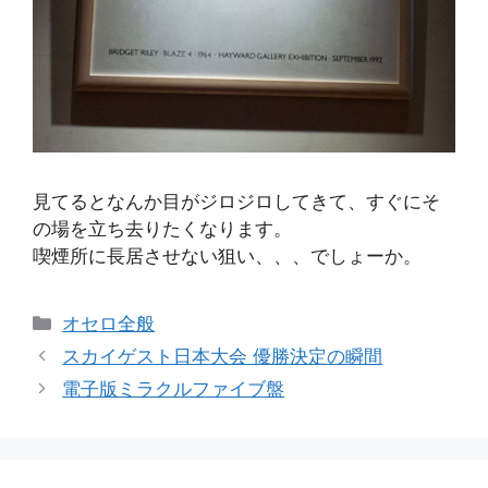
見てるとなんか目がジロジロしてきて、すぐにそ
の場を立ち去りたくなります。
喫煙所に長居させない狙い、、、でしょーか。
カ
オセロ全般
テ
スカイゲスト日本大会 優勝決定の瞬間
ゴ
電子版ミラクルファイブ盤
リ
ー