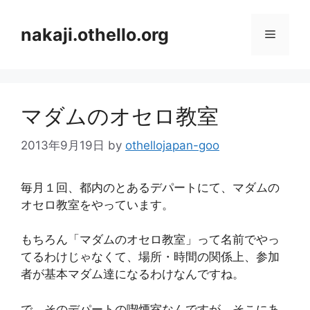
コ
ン
nakaji.othello.org
メ
テ
ン
ニ
ツ
へ
マダムのオセロ教室
ス
ュ
キ
2013年9月19日
by
othellojapan-goo
ッ
ー
プ
毎月１回、都内のとあるデパートにて、マダムの
オセロ教室をやっています。
もちろん「マダムのオセロ教室」って名前でやっ
てるわけじゃなくて、場所・時間の関係上、参加
者が基本マダム達になるわけなんですね。
で、そのデパートの喫煙室なんですが、そこにあ