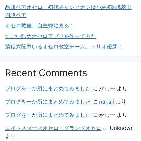
品川ペアオセロ、初代チャンピオンは小林初段&菱山
四段ペア
オセロ教室、自主練始まる！
すごい詰めオセロアプリを作ってみた
清信六段率いるオセロ教室チーム、トリオ優勝！
Recent Comments
ブログを一か所にまとめてみました
に
かしー
より
ブログを一か所にまとめてみました
に
nakaji
より
ブログを一か所にまとめてみました
に
かしー
より
エイトスターズオセロ・グランドオセロ
に
Unknown
より