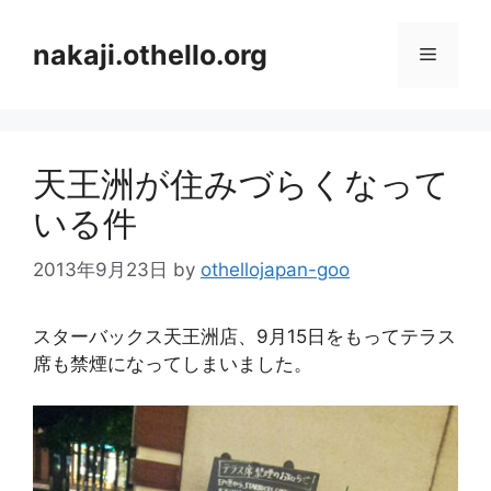
コ
ン
nakaji.othello.org
メ
テ
ン
ニ
ツ
へ
天王洲が住みづらくなって
ス
ュ
キ
いる件
ッ
ー
プ
2013年9月23日
by
othellojapan-goo
スターバックス天王洲店、9月15日をもってテラス
席も禁煙になってしまいました。