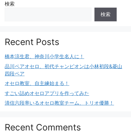
検索
検索
Recent Posts
橋本涼生君、神奈川小学生名人に！
品川ペアオセロ、初代チャンピオンは小林初段&菱山
四段ペア
オセロ教室、自主練始まる！
すごい詰めオセロアプリを作ってみた
清信六段率いるオセロ教室チーム、トリオ優勝！
Recent Comments