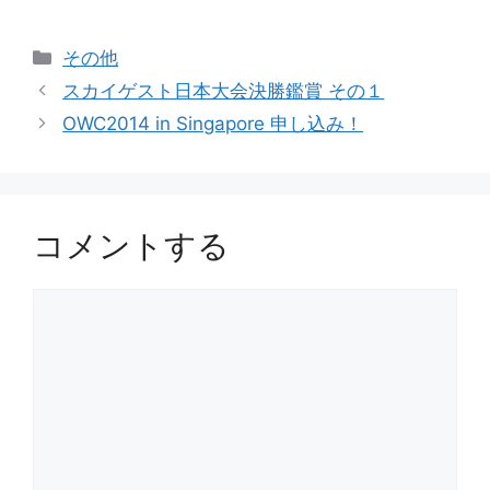
カ
その他
テ
スカイゲスト日本大会決勝鑑賞 その１
ゴ
OWC2014 in Singapore 申し込み！
リ
ー
コメントする
コ
メ
ン
ト