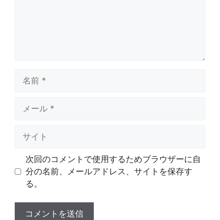
名
前
メ
ー
ル
サ
イ
ト
次回のコメントで使用するためブラウザーに自
分の名前、メールアドレス、サイトを保存す
る。