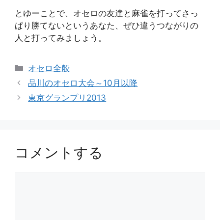
とゆーことで、オセロの友達と麻雀を打ってさっ
ぱり勝てないというあなた、ぜひ違うつながりの
人と打ってみましょう。
カ
オセロ全般
テ
品川のオセロ大会～10月以降
ゴ
東京グランプリ2013
リ
ー
コメントする
コ
メ
ン
ト