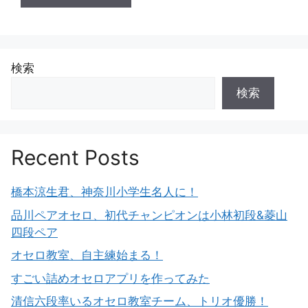
検索
検索
Recent Posts
橋本涼生君、神奈川小学生名人に！
品川ペアオセロ、初代チャンピオンは小林初段&菱山
四段ペア
オセロ教室、自主練始まる！
すごい詰めオセロアプリを作ってみた
清信六段率いるオセロ教室チーム、トリオ優勝！