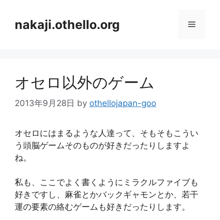
コ
ン
nakaji.othello.org
メ
テ
ン
ニ
ツ
へ
オセロ以外のゲーム
ス
ュ
キ
2013年9月28日
by
othellojapan-goo
ッ
ー
プ
オセロにはまるような人達って、そもそもこうい
う頭脳ゲームそのものが好きだったりしますよ
ね。
私も、ここでよく書くようにミラクルファイブも
好きですし、麻雀とかバックギャモンとか、若干
運の要素の絡むゲームも好きだったりします。