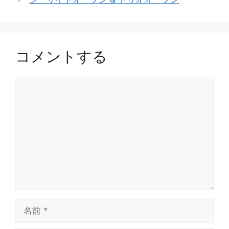
リ
ー
コメントする
コ
メ
ン
ト
名
前