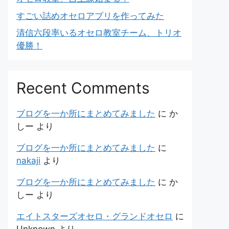
すごい詰めオセロアプリを作ってみた
清信六段率いるオセロ教室チーム、トリオ
優勝！
Recent Comments
ブログを一か所にまとめてみました
に
か
しー
より
ブログを一か所にまとめてみました
に
nakaji
より
ブログを一か所にまとめてみました
に
か
しー
より
エイトスターズオセロ・グランドオセロ
に