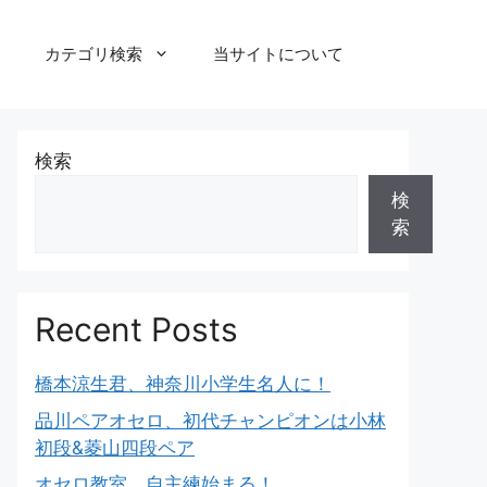
カテゴリ検索
当サイトについて
検索
検
索
Recent Posts
橋本涼生君、神奈川小学生名人に！
品川ペアオセロ、初代チャンピオンは小林
初段&菱山四段ペア
オセロ教室、自主練始まる！