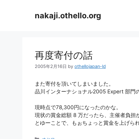
コ
ン
nakaji.othello.org
テ
ン
ツ
へ
ス
再度寄付の話
キ
ッ
2005年2月16日
by
othellojapan-ld
プ
また寄付を頂いてしまいました。
品川インターナショナル2005 Expert 部
現時点で78,300円になったのかな。
現状の賞金総額 8 万だったら、主催者負
とゆーことで、もぉちょっと賞金を上げら
カ