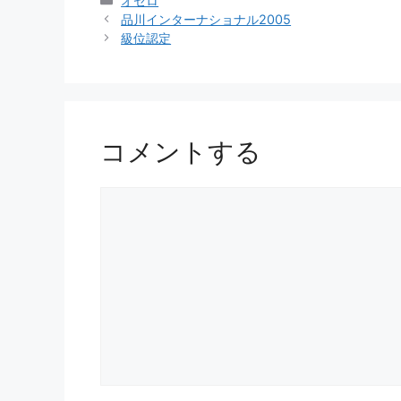
オセロ
テ
品川インターナショナル2005
ゴ
級位認定
リ
ー
コメントする
コ
メ
ン
ト