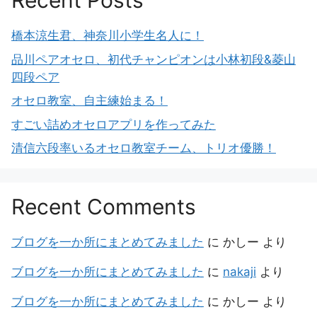
Recent Posts
橋本涼生君、神奈川小学生名人に！
品川ペアオセロ、初代チャンピオンは小林初段&菱山
四段ペア
オセロ教室、自主練始まる！
すごい詰めオセロアプリを作ってみた
清信六段率いるオセロ教室チーム、トリオ優勝！
Recent Comments
ブログを一か所にまとめてみました
に
かしー
より
ブログを一か所にまとめてみました
に
nakaji
より
ブログを一か所にまとめてみました
に
かしー
より