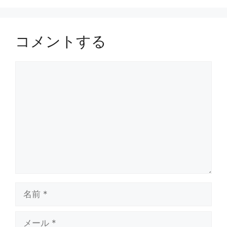
ー
コメントする
コ
メ
ン
ト
名
前
メ