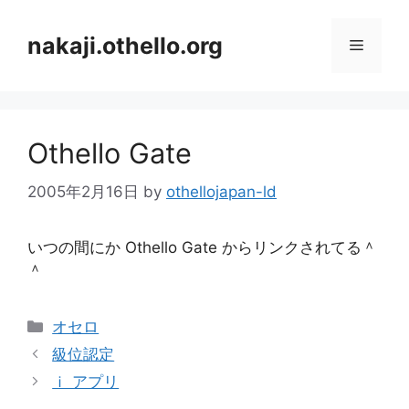
コ
ン
nakaji.othello.org
メ
テ
ン
ニ
ツ
へ
Othello Gate
ス
ュ
キ
2005年2月16日
by
othellojapan-ld
ッ
ー
プ
いつの間にか Othello Gate からリンクされてる＾
＾
カ
オセロ
テ
級位認定
ゴ
ｉ アプリ
リ