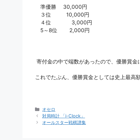
準優勝 30,000円
３位 10,000円
４位 3,000円
5～8位 2,000円
寄付金の中で端数があったので、優勝賞金
これでたぶん、優勝賞金としては史上最高
カ
オセロ
テ
対局時計 「i-Clock」
ゴ
オールスター戦棋譜集
リ
ー