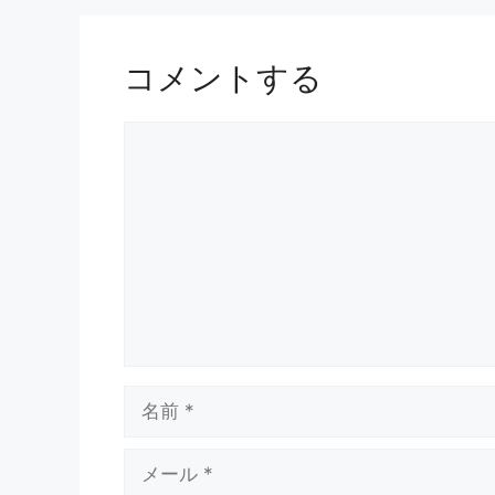
コメントする
コ
メ
ン
ト
名
前
メ
ー