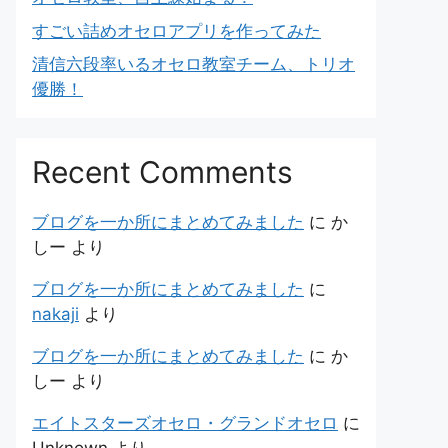
すごい詰めオセロアプリを作ってみた
清信六段率いるオセロ教室チーム、トリオ
優勝！
Recent Comments
ブログを一か所にまとめてみました
に
か
しー
より
ブログを一か所にまとめてみました
に
nakaji
より
ブログを一か所にまとめてみました
に
か
しー
より
エイトスターズオセロ・グランドオセロ
に