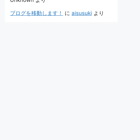
Unknown
より
ブログを移動します！
に
aisusuki
より