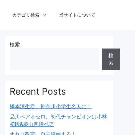
カテゴリ検索
当サイトについて
検索
検
索
Recent Posts
橋本涼生君、神奈川小学生名人に！
品川ペアオセロ、初代チャンピオンは小林
初段&菱山四段ペア
オセロ教室、自主練始まる！