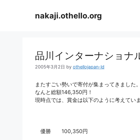
コ
ン
nakaji.othello.org
テ
ン
ツ
へ
ス
品川インターナショナル
キ
ッ
2005年3月2日
by
othellojapan-ld
プ
またすごい勢いで寄付が集まってきました
なんと総額146,350円！
現時点では、賞金は以下のように考えてい
優勝 100,350円