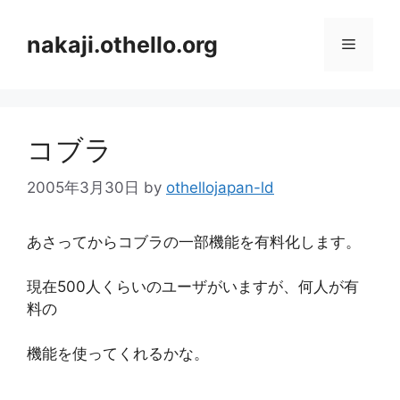
コ
ン
nakaji.othello.org
メ
テ
ン
ニ
ツ
へ
コブラ
ス
ュ
キ
2005年3月30日
by
othellojapan-ld
ッ
ー
プ
あさってからコブラの一部機能を有料化します。
現在500人くらいのユーザがいますが、何人が有
料の
機能を使ってくれるかな。