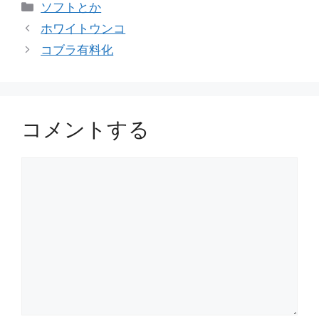
カ
ソフトとか
テ
ホワイトウンコ
ゴ
コブラ有料化
リ
ー
コメントする
コ
メ
ン
ト