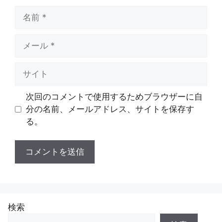
名
前
メ
ー
ル
サ
イ
ト
次回のコメントで使用するためブラウザーに自
分の名前、メールアドレス、サイトを保存す
る。
検索