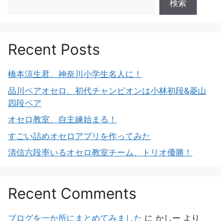
検索
Recent Posts
橋本涼生君、神奈川小学生名人に！
品川ペアオセロ、初代チャンピオンは小林初段&菱山
四段ペア
オセロ教室、自主練始まる！
すごい詰めオセロアプリを作ってみた
清信六段率いるオセロ教室チーム、トリオ優勝！
Recent Comments
ブログを一か所にまとめてみました
に
かしー
より