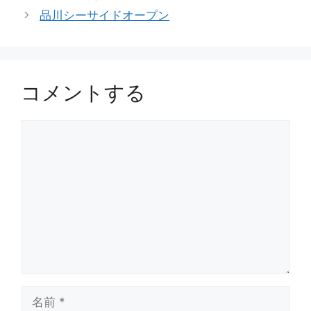
ゴ
品川シーサイドオープン
リ
ー
コメントする
コ
メ
ン
ト
名
前