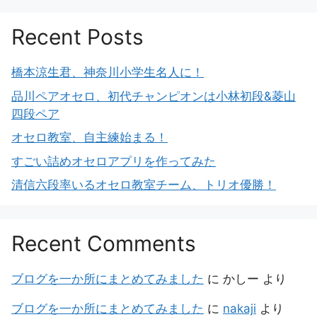
Recent Posts
橋本涼生君、神奈川小学生名人に！
品川ペアオセロ、初代チャンピオンは小林初段&菱山
四段ペア
オセロ教室、自主練始まる！
すごい詰めオセロアプリを作ってみた
清信六段率いるオセロ教室チーム、トリオ優勝！
Recent Comments
ブログを一か所にまとめてみました
に
かしー
より
ブログを一か所にまとめてみました
に
nakaji
より