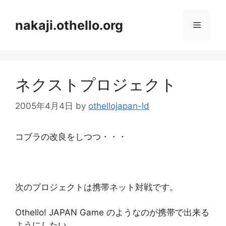
コ
ン
nakaji.othello.org
メ
テ
ン
ニ
ツ
へ
ネクストプロジェクト
ス
ュ
キ
2005年4月4日
by
othellojapan-ld
ッ
ー
プ
コブラの改良をしつつ・・・
次のプロジェクトは携帯ネット対戦です。
Othello! JAPAN Game のようなのが携帯で出来る
ようにしたい。