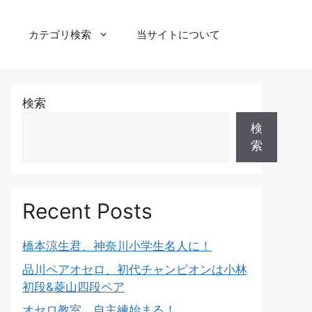
カテゴリ検索
当サイトについて
検索
検
索
Recent Posts
橋本涼生君、神奈川小学生名人に！
品川ペアオセロ、初代チャンピオンは小林
初段&菱山四段ペア
オセロ教室、自主練始まる！