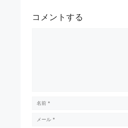
コメントする
コ
メ
ン
ト
名
前
メ
ー