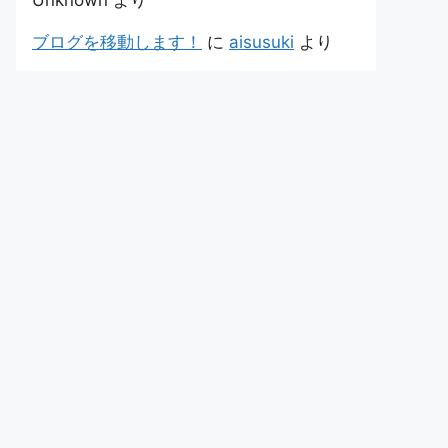
Unknown
より
ブログを移動します！
に
aisusuki
より