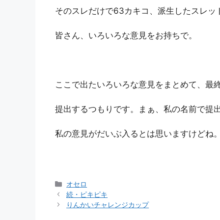
そのスレだけで63カキコ、派生したスレッド
皆さん、いろいろな意見をお持ちで。
ここで出たいろいろな意見をまとめて、最
提出するつもりです。まぁ、私の名前で提
私の意見がだいぶ入るとは思いますけどね
カ
オセロ
テ
続・ピキピキ
ゴ
りんかいチャレンジカップ
リ