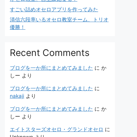
すごい詰めオセロアプリを作ってみた
清信六段率いるオセロ教室チーム、トリオ
優勝！
Recent Comments
ブログを一か所にまとめてみました
に
か
しー
より
ブログを一か所にまとめてみました
に
nakaji
より
ブログを一か所にまとめてみました
に
か
しー
より
エイトスターズオセロ・グランドオセロ
に