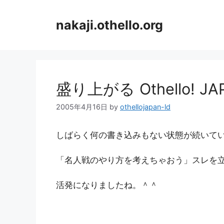
コ
ン
nakaji.othello.org
テ
ン
ツ
へ
ス
盛り上がる Othello! J
キ
ッ
2005年4月16日
by
othellojapan-ld
プ
しばらく何の書き込みもない状態が続いて
「名人戦のやり方を考えちゃおう」スレを
活発になりましたね。＾＾