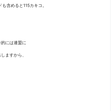
も含めると115カキコ。
終的には連盟に
出しますから、
。