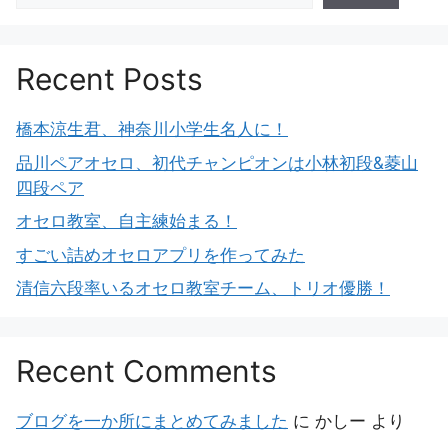
Recent Posts
橋本涼生君、神奈川小学生名人に！
品川ペアオセロ、初代チャンピオンは小林初段&菱山
四段ペア
オセロ教室、自主練始まる！
すごい詰めオセロアプリを作ってみた
清信六段率いるオセロ教室チーム、トリオ優勝！
Recent Comments
ブログを一か所にまとめてみました
に
かしー
より