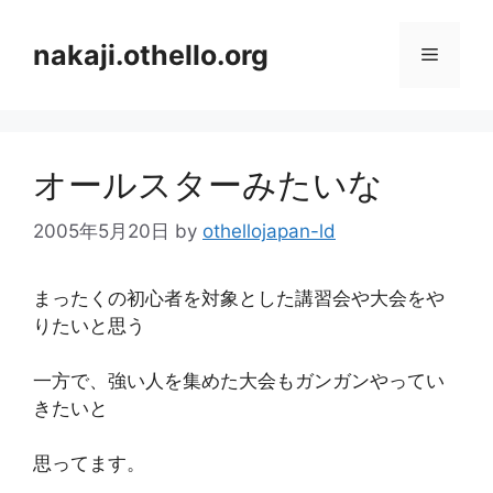
コ
ン
nakaji.othello.org
メ
テ
ン
ニ
ツ
へ
オールスターみたいな
ス
ュ
キ
2005年5月20日
by
othellojapan-ld
ッ
ー
プ
まったくの初心者を対象とした講習会や大会をや
りたいと思う
一方で、強い人を集めた大会もガンガンやってい
きたいと
思ってます。