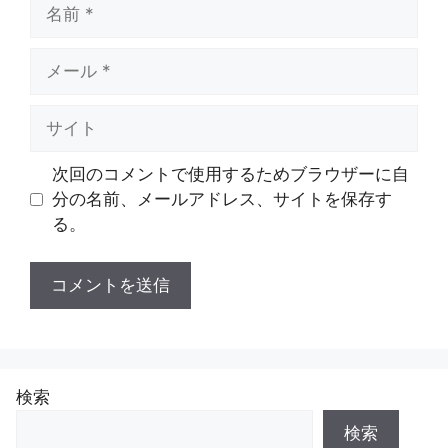
名
前
メ
ー
ル
サ
イ
ト
次回のコメントで使用するためブラウザーに自
分の名前、メールアドレス、サイトを保存す
る。
検索
検索