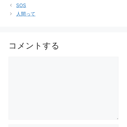
テ
SOS
ゴ
人間って
リ
ー
コメントする
コ
メ
ン
ト