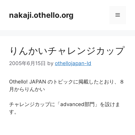
コ
ン
nakaji.othello.org
メ
テ
ン
ニ
ツ
へ
りんかいチャレンジカップ
ス
ュ
キ
2005年6月15日
by
othellojapan-ld
ッ
ー
プ
Othello! JAPAN のトピックに掲載したとおり、８
月からりんかい
チャレンジカップに「advanced部門」を設けま
す。