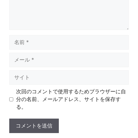
名
前
メ
ー
ル
サ
イ
ト
次回のコメントで使用するためブラウザーに自
分の名前、メールアドレス、サイトを保存す
る。