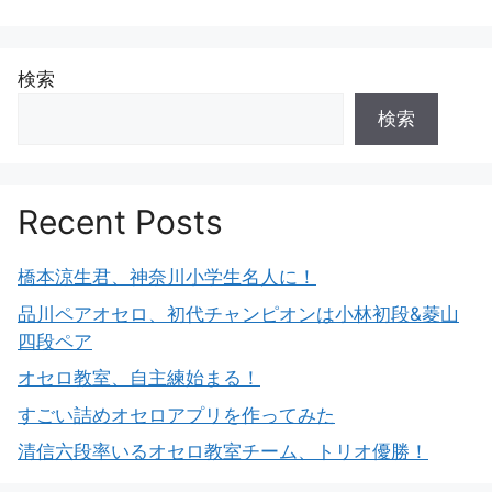
検索
検索
Recent Posts
橋本涼生君、神奈川小学生名人に！
品川ペアオセロ、初代チャンピオンは小林初段&菱山
四段ペア
オセロ教室、自主練始まる！
すごい詰めオセロアプリを作ってみた
清信六段率いるオセロ教室チーム、トリオ優勝！