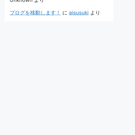
Unknown
より
ブログを移動します！
に
aisusuki
より