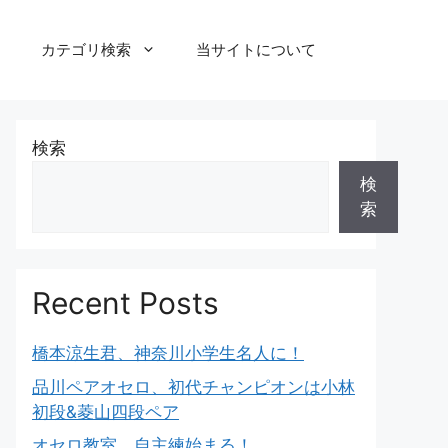
カテゴリ検索
当サイトについて
検索
検
索
Recent Posts
橋本涼生君、神奈川小学生名人に！
品川ペアオセロ、初代チャンピオンは小林
初段&菱山四段ペア
オセロ教室、自主練始まる！