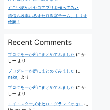
すごい詰めオセロアプリを作ってみた
清信六段率いるオセロ教室チーム、トリオ
優勝！
Recent Comments
ブログを一か所にまとめてみました
に
か
しー
より
ブログを一か所にまとめてみました
に
nakaji
より
ブログを一か所にまとめてみました
に
か
しー
より
エイトスターズオセロ・グランドオセロ
に