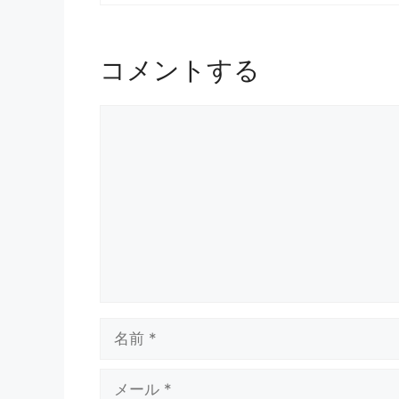
コメントする
コ
メ
ン
ト
名
前
メ