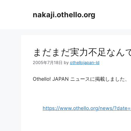
コ
ン
nakaji.othello.org
テ
ン
ツ
へ
ス
まだまだ実力不足なん
キ
ッ
2005年7月18日
by
othellojapan-ld
プ
Othello! JAPAN ニュースに掲載しました、
https://www.othello.org/news/?dat