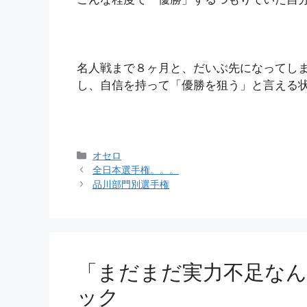
名人戦まで８ヶ月と、だいぶ先になってし
し、自信を持って「優勝を狙う」と言える
カ
オセロ
テ
全日本選手権。。。
ゴ
品川部門別選手権
リ
ー
「まだまだ実力不足なん
ック