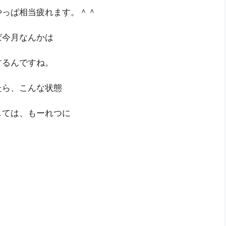
やっぱ相当疲れます。＾＾
ば今月なんかは
するんですね。
たら、こんな状態
しては、もーれつに