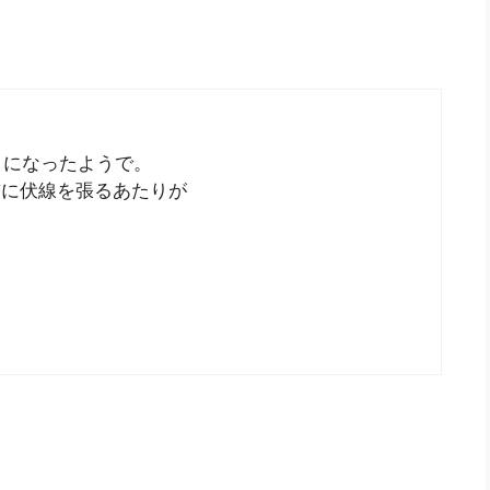
うになったようで。
前に伏線を張るあたりが
。