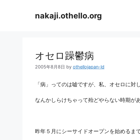
コ
ン
nakaji.othello.org
テ
ン
ツ
へ
ス
オセロ躁鬱病
キ
ッ
2005年8月8日
by
othellojapan-ld
プ
「病」ってのは嘘ですが、私、オセロに対
なんかしらけちゃって殆どやらない時期が
昨年５月にシーサイドオープンを始めるま