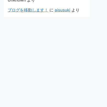
Unknown
より
ブログを移動します！
に
aisusuki
より