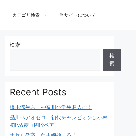
カテゴリ検索
当サイトについて
検索
検
索
Recent Posts
橋本涼生君、神奈川小学生名人に！
品川ペアオセロ、初代チャンピオンは小林
初段&菱山四段ペア
オセロ教室、自主練始まる！