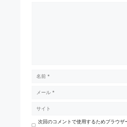
コ
メ
ン
ト
名
前
メ
ー
ル
サ
イ
ト
次回のコメントで使用するためブラウザ