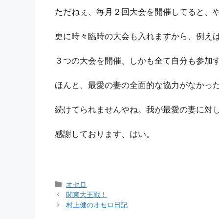
ただねぇ、毎月２回大会を開催してると、
更に時々臨時の大会も入れますから、例え
３つの大会を開催、しかも全て自分も参加
ほんと、最愛の妻の全面的な協力がなかっ
続けてられませんやね。我が最愛の妻に対
感謝しております、はい。
カ
オセロ
テ
関東大王戦！
ゴ
村上健のオセロ日記
リ