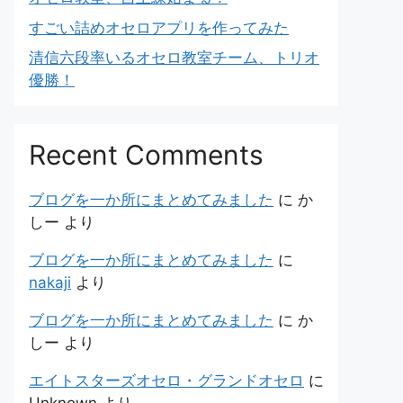
すごい詰めオセロアプリを作ってみた
清信六段率いるオセロ教室チーム、トリオ
優勝！
Recent Comments
ブログを一か所にまとめてみました
に
か
しー
より
ブログを一か所にまとめてみました
に
nakaji
より
ブログを一か所にまとめてみました
に
か
しー
より
エイトスターズオセロ・グランドオセロ
に