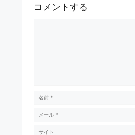
コメントする
コ
メ
ン
ト
名
前
メ
ー
ル
サ