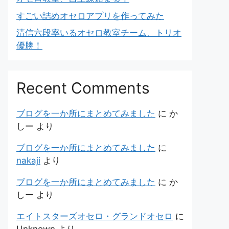
すごい詰めオセロアプリを作ってみた
清信六段率いるオセロ教室チーム、トリオ
優勝！
Recent Comments
ブログを一か所にまとめてみました
に
か
しー
より
ブログを一か所にまとめてみました
に
nakaji
より
ブログを一か所にまとめてみました
に
か
しー
より
エイトスターズオセロ・グランドオセロ
に