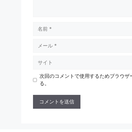
名
前
メ
ー
ル
サ
イ
ト
次回のコメントで使用するためブラウザ
る。