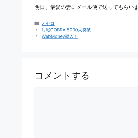
明日、最愛の妻にメール便で送ってもらい
カ
オセロ
テ
対戦COBRA 5000人突破！
ゴ
WebMoney導入！
リ
ー
コメントする
コ
メ
ン
ト