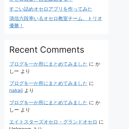
すごい詰めオセロアプリを作ってみた
清信六段率いるオセロ教室チーム、トリオ
優勝！
Recent Comments
ブログを一か所にまとめてみました
に
か
しー
より
ブログを一か所にまとめてみました
に
nakaji
より
ブログを一か所にまとめてみました
に
か
しー
より
エイトスターズオセロ・グランドオセロ
に