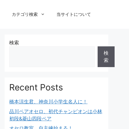
カテゴリ検索
当サイトについて
検索
検
索
Recent Posts
橋本涼生君、神奈川小学生名人に！
品川ペアオセロ、初代チャンピオンは小林
初段&菱山四段ペア
オセロ教室、自主練始まる！