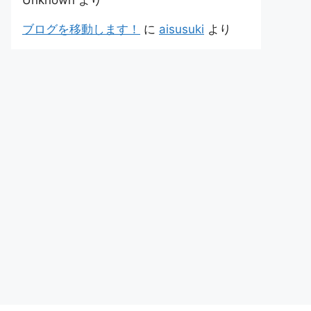
Unknown
より
ブログを移動します！
に
aisusuki
より