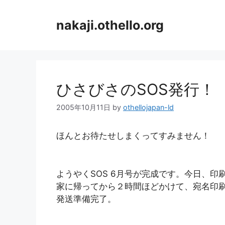
コ
ン
nakaji.othello.org
テ
ン
ツ
へ
ス
ひさびさのSOS発行！
キ
ッ
2005年10月11日
by
othellojapan-ld
プ
ほんとお待たせしまくってすみません！
ようやくSOS 6月号が完成です。今日、印
家に帰ってから２時間ほどかけて、宛名印
発送準備完了。