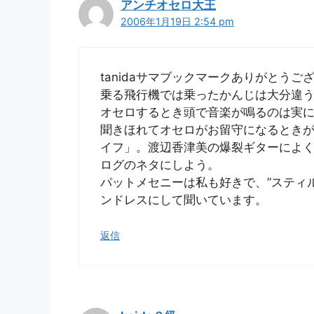
アンチオセロ大王
2006年1月19日 2:54 pm
tanidaサマブックマークありがとう
乗る飛行機では乗ったかんじは大分違
オセロするとき頭で音楽が鳴るのは実
聞きほれてオセロがお留守になるとき
イフ」。渡辺香津美の爆裂ギターによ
ログのネタにしよう。
パットメセニーは私も好きで、”スティ
ンドレスにして聞いています。
返信