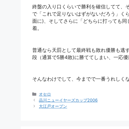
終盤の入り口くらいで勝利を確信してて、
で「これで足りないはずがないだろう」く
面に)、そしてさらに「どちらに打っても同
着。
普通なら天罰として最終戦も敗れ優勝も逃
段（通算で5勝4敗)に勝ててしまい、一応
そんなわけでして、今までで一番うれしく
カ
オセロ
テ
品川ニューイヤーズカップ2006
ゴ
大江戸オープン
リ
ー