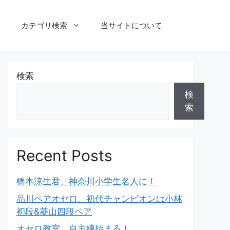
カテゴリ検索
当サイトについて
検索
検
索
Recent Posts
橋本涼生君、神奈川小学生名人に！
品川ペアオセロ、初代チャンピオンは小林
初段&菱山四段ペア
オセロ教室、自主練始まる！