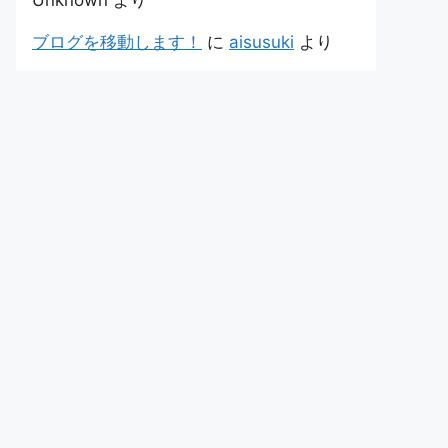
Unknown
より
ブログを移動します！
に
aisusuki
より