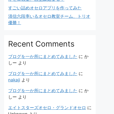
すごい詰めオセロアプリを作ってみた
清信六段率いるオセロ教室チーム、トリオ
優勝！
Recent Comments
ブログを一か所にまとめてみました
に
か
しー
より
ブログを一か所にまとめてみました
に
nakaji
より
ブログを一か所にまとめてみました
に
か
しー
より
エイトスターズオセロ・グランドオセロ
に