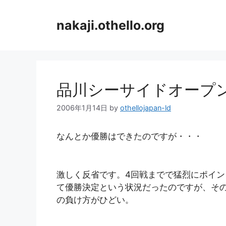
コ
ン
nakaji.othello.org
テ
ン
ツ
へ
ス
品川シーサイドオープ
キ
ッ
2006年1月14日
by
othellojapan-ld
プ
なんとか優勝はできたのですが・・・
激しく反省です。4回戦までで猛烈にポイン
て優勝決定という状況だったのですが、その
の負け方がひどい。