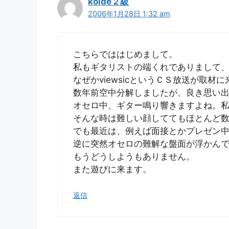
koide２級
2006年1月28日 1:32 am
こちらでははじめまして。
私もギタリストの端くれでありまして
なぜかviewsicというＣＳ放送が取材
数年前空中分解しましたが、良き思い
オセロ中、ギター鳴り響きますよね。
そんな時は難しい顔しててもほとんど
でも最近は、例えば面接とかプレゼン
逆に突然オセロの難解な盤面が浮かん
もうどうしようもありません。
また遊びに来ます。
返信