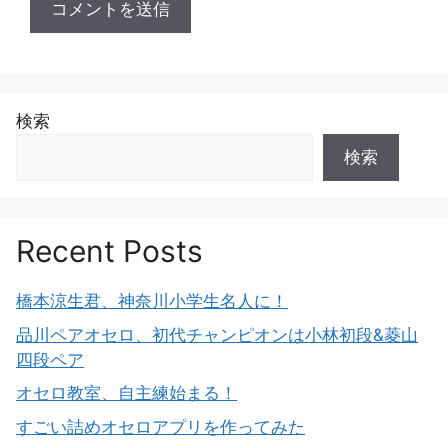
検索
検索
Recent Posts
橋本涼生君、神奈川小学生名人に！
品川ペアオセロ、初代チャンピオンは小林初段&菱山
四段ペア
オセロ教室、自主練始まる！
すごい詰めオセロアプリを作ってみた