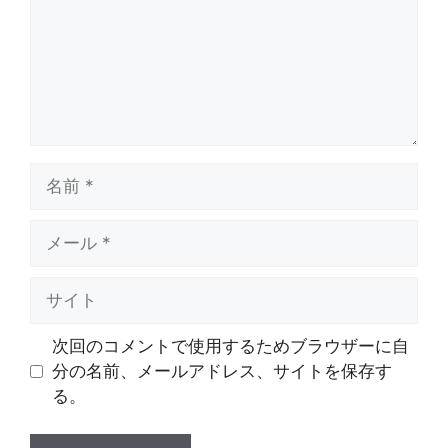
ト
名
前
メ
ー
ル
サ
イ
ト
次回のコメントで使用するためブラウザーに自
分の名前、メールアドレス、サイトを保存す
る。