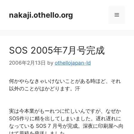
コ
ン
nakaji.othello.org
メ
テ
ン
ニ
ツ
へ
SOS 2005年7月号完成
ス
ュ
キ
2006年2月13日
by
othellojapan-ld
ッ
ー
プ
何かやらなきゃいけないことがある時ほど、それ
以外のことがはかどります。汗
実は今本業がもーれつに忙しいんですが、なぜか
SOS作りに精を出してしまいました。遅れ遅れに
なっている SOS 7 月号が完成。深夜に印刷屋へ向
けて原稿を発送しました。