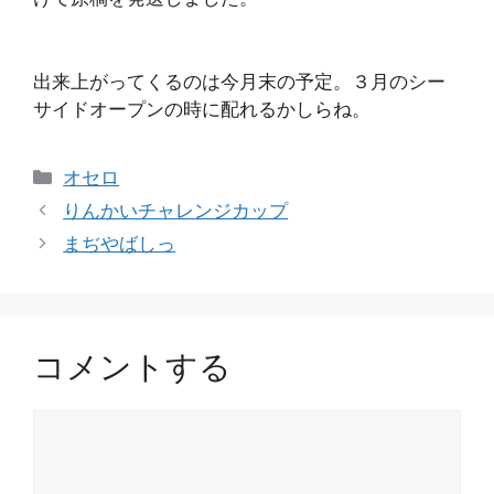
出来上がってくるのは今月末の予定。３月のシー
サイドオープンの時に配れるかしらね。
カ
オセロ
テ
りんかいチャレンジカップ
ゴ
まぢやばしっ
リ
ー
コメントする
コ
メ
ン