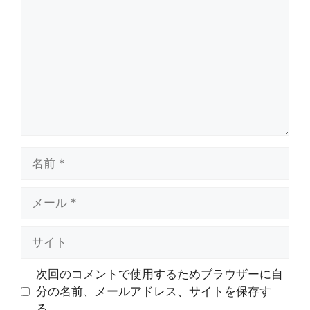
メ
ン
ト
名
前
メ
ー
ル
サ
イ
ト
次回のコメントで使用するためブラウザーに自
分の名前、メールアドレス、サイトを保存す
る。