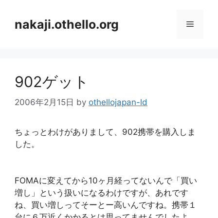
コ
ン
nakaji.othello.org
メ
テ
ン
ニ
ツ
へ
902ゲット
ス
ュ
キ
2006年2月15日
by
othellojapan-ld
ッ
ー
プ
ちょっとわけがありまして、902携帯を購入しま
した。
FOMAに変えてから10ヶ月経ってないんで「買い
増し」という扱いになるわけですが、あれです
ね、買い増しってそーとー高いんですね。携帯１
台に６万近くかかるとは思ってませんでしたよ。