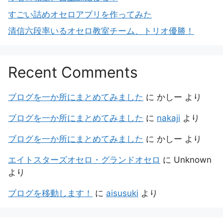
すごい詰めオセロアプリを作ってみた
清信六段率いるオセロ教室チーム、トリオ優勝！
Recent Comments
ブログを一か所にまとめてみました
に
かしー
より
ブログを一か所にまとめてみました
に
nakaji
より
ブログを一か所にまとめてみました
に
かしー
より
エイトスターズオセロ・グランドオセロ
に
Unknown
より
ブログを移動します！
に
aisusuki
より