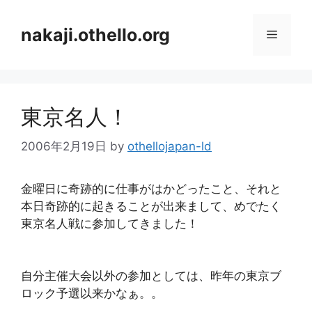
コ
ン
nakaji.othello.org
メ
テ
ン
ニ
ツ
へ
東京名人！
ス
ュ
キ
2006年2月19日
by
othellojapan-ld
ッ
ー
プ
金曜日に奇跡的に仕事がはかどったこと、それと
本日奇跡的に起きることが出来まして、めでたく
東京名人戦に参加してきました！
自分主催大会以外の参加としては、昨年の東京ブ
ロック予選以来かなぁ。。