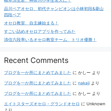
橋本涼生君、神奈川小学生名人に！
品川ペアオセロ、初代チャンピオンは小林初段&菱山
四段ペア
オセロ教室、自主練始まる！
すごい詰めオセロアプリを作ってみた
清信六段率いるオセロ教室チーム、トリオ優勝！
Recent Comments
ブログを一か所にまとめてみました
に
かしー
より
ブログを一か所にまとめてみました
に
nakaji
より
ブログを一か所にまとめてみました
に
かしー
より
エイトスターズオセロ・グランドオセロ
に
Unknown
より