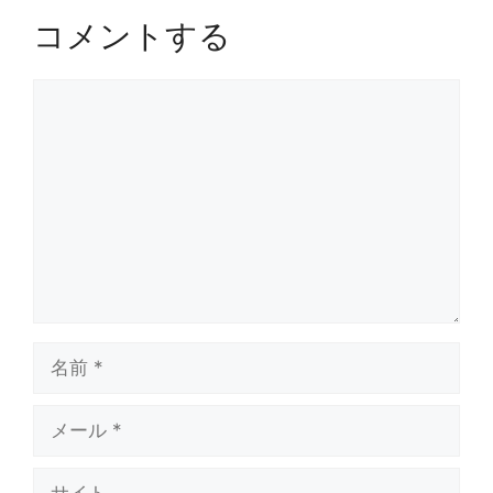
コメントする
コ
メ
ン
ト
名
前
メ
ー
ル
サ