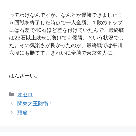
ってわけなんですが、なんとか優勝できました！
５回戦を終了した時点で一人全勝、１敗のトップ
には石差で40石ほど差を付けていたんで、最終戦
は23石以上残せば負けても優勝、という状況でし
た。その気楽さが良かったのか、最終戦では平川
六段にも勝てて、きれいに全勝で東京名人に。
ばんざーい。
カ
オセロ
テ
関東大王防衛！
ゴ
頭痛！
リ
ー