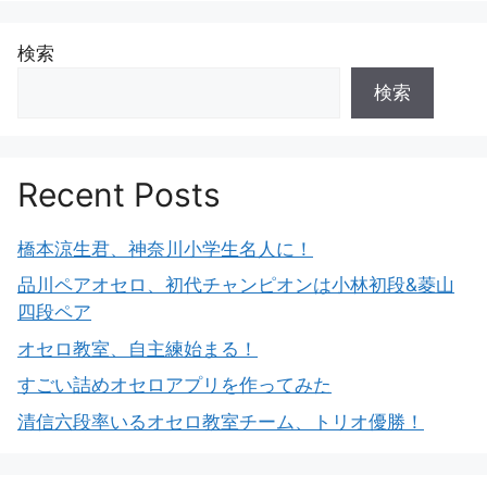
検索
検索
Recent Posts
橋本涼生君、神奈川小学生名人に！
品川ペアオセロ、初代チャンピオンは小林初段&菱山
四段ペア
オセロ教室、自主練始まる！
すごい詰めオセロアプリを作ってみた
清信六段率いるオセロ教室チーム、トリオ優勝！