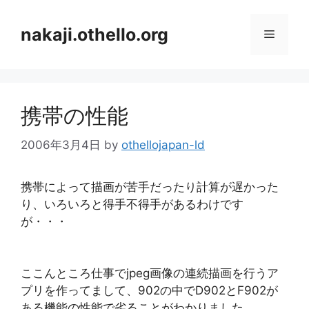
コ
ン
nakaji.othello.org
メ
テ
ン
ニ
ツ
へ
携帯の性能
ス
ュ
キ
2006年3月4日
by
othellojapan-ld
ッ
ー
プ
携帯によって描画が苦手だったり計算が遅かった
り、いろいろと得手不得手があるわけです
が・・・
ここんところ仕事でjpeg画像の連続描画を行うア
プリを作ってまして、902の中でD902とF902が
ある機能の性能で劣ることがわかりました。