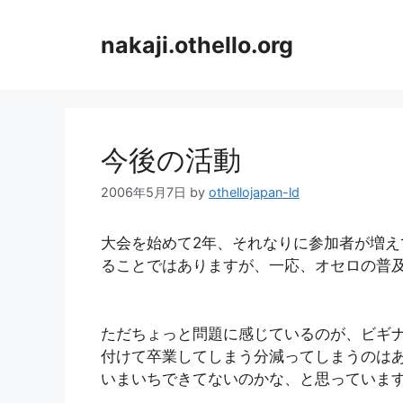
コ
ン
nakaji.othello.org
テ
ン
ツ
へ
ス
今後の活動
キ
ッ
2006年5月7日
by
othellojapan-ld
プ
大会を始めて2年、それなりに参加者が増
ることではありますが、一応、オセロの普
ただちょっと問題に感じているのが、ビギ
付けて卒業してしまう分減ってしまうのは
いまいちできてないのかな、と思っていま