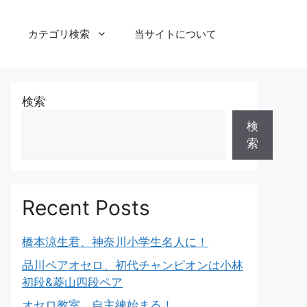
カテゴリ検索
当サイトについて
検索
検
索
Recent Posts
橋本涼生君、神奈川小学生名人に！
品川ペアオセロ、初代チャンピオンは小林
初段&菱山四段ペア
オセロ教室、自主練始まる！