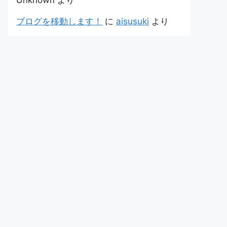
Unknown
より
ブログを移動します！
に
aisusuki
より