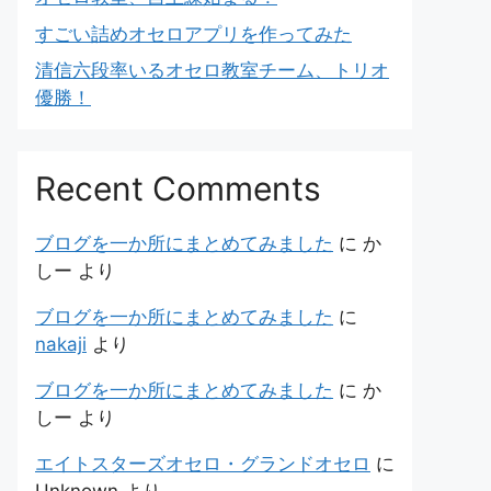
すごい詰めオセロアプリを作ってみた
清信六段率いるオセロ教室チーム、トリオ
優勝！
Recent Comments
ブログを一か所にまとめてみました
に
か
しー
より
ブログを一か所にまとめてみました
に
nakaji
より
ブログを一か所にまとめてみました
に
か
しー
より
エイトスターズオセロ・グランドオセロ
に