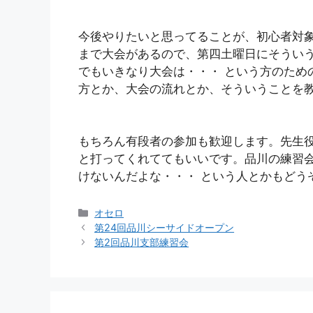
今後やりたいと思ってることが、初心者対
まで大会があるので、第四土曜日にそうい
でもいきなり大会は・・・ という方のため
方とか、大会の流れとか、そういうことを
もちろん有段者の参加も歓迎します。先生
と打ってくれててもいいです。品川の練習
けないんだよな・・・ という人とかもどう
カ
オセロ
テ
第24回品川シーサイドオープン
ゴ
第2回品川支部練習会
リ
ー