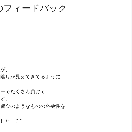
のフィードバック
すが、
に陰りが見えてきてるように
ューでたくさん負けて
ます。
練習会のようなものの必要性を
 (‘-‘)