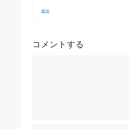
返信
コメントする
コ
メ
ン
ト
名