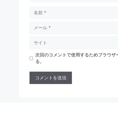
名
前
メ
ー
ル
サ
イ
ト
次回のコメントで使用するためブラウザ
る。