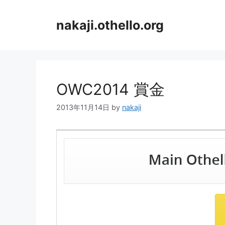
コ
ン
nakaji.othello.org
テ
ン
ツ
へ
ス
OWC2014 賞金
キ
ッ
2013年11月14日
by
nakaji
プ