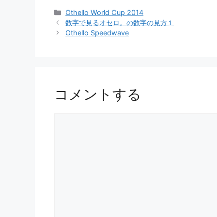
カ
Othello World Cup 2014
テ
数字で見るオセロ。の数字の見方１
ゴ
Othello Speedwave
リ
ー
コメントする
コ
メ
ン
ト