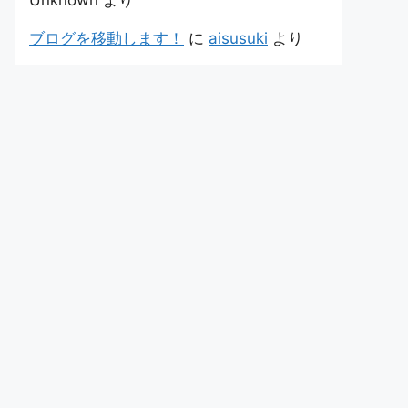
Unknown
より
ブログを移動します！
に
aisusuki
より