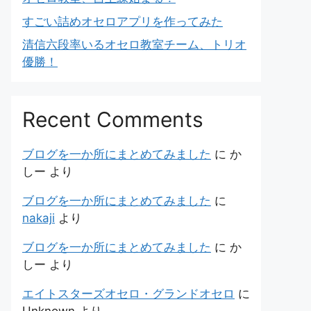
すごい詰めオセロアプリを作ってみた
清信六段率いるオセロ教室チーム、トリオ
優勝！
Recent Comments
ブログを一か所にまとめてみました
に
か
しー
より
ブログを一か所にまとめてみました
に
nakaji
より
ブログを一か所にまとめてみました
に
か
しー
より
エイトスターズオセロ・グランドオセロ
に