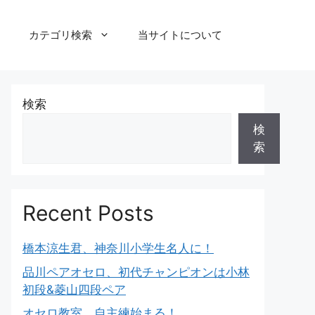
カテゴリ検索
当サイトについて
検索
検
索
Recent Posts
橋本涼生君、神奈川小学生名人に！
品川ペアオセロ、初代チャンピオンは小林
初段&菱山四段ペア
オセロ教室、自主練始まる！