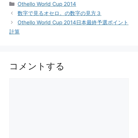
カ
Othello World Cup 2014
テ
数字で見るオセロ。の数字の見方３
ゴ
Othello World Cup 2014日本最終予選ポイント
リ
計算
ー
コメントする
コ
メ
ン
ト