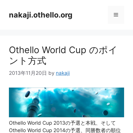
コ
ン
nakaji.othello.org
メ
テ
ン
ニ
ツ
へ
Othello World Cup のポイ
ス
ュ
キ
ント方式
ッ
ー
プ
2013年11月20日
by
nakaji
Othello World Cup 2013の予選と本戦、そして
Othello World Cup 2014の予選、同勝数者の順位