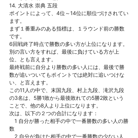
14. 大清水 崇典 五段
ポイントによって、4位～14位に順位づけされてい
ます。
まず１番重みのある指標は、１ラウンド前の勝数
です。
6回戦終了時点で勝数の多い方が上位になります。
別の言い方をすれば、最後に負けている方が上
位、とも言えます。
最終戦前に自分より勝数の多い人には、最後で勝
数が追いついてもポイントでは絶対に追いつけな
い、と言えます。
この11人の中で、末国九段、村上九段、滝沢九段
の3名は、5勝1敗から最後敗れての5勝2敗という
ことで、他の8人より上位になります。
次は、以下の２つの合計になります：
1 自分が勝った相手の中で一番勝数の多い人の勝
数
2 自分が負けた相手の中で一番勝数の少ない人