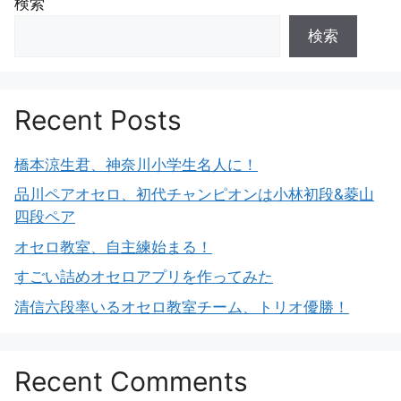
検索
検索
Recent Posts
橋本涼生君、神奈川小学生名人に！
品川ペアオセロ、初代チャンピオンは小林初段&菱山
四段ペア
オセロ教室、自主練始まる！
すごい詰めオセロアプリを作ってみた
清信六段率いるオセロ教室チーム、トリオ優勝！
Recent Comments