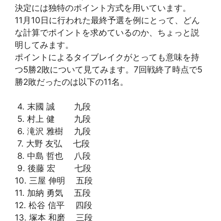
決定には独特のポイント方式を用いています。
11月10日に行われた最終予選を例にとって、どん
な計算でポイントを求めているのか、ちょっと説
明してみます。
ポイントによるタイブレイクがとっても意味を持
つ5勝2敗について見てみます。7回戦終了時点で5
勝2敗だったのは以下の11名。
4. 末國 誠 九段
5. 村上 健 九段
6. 滝沢 雅樹 九段
7. 大野 友弘 七段
8. 中島 哲也 八段
9. 後藤 宏 七段
10. 三屋 伸明 五段
11. 加納 勇気 五段
12. 松谷 信平 四段
13. 塚本 和磨 三段