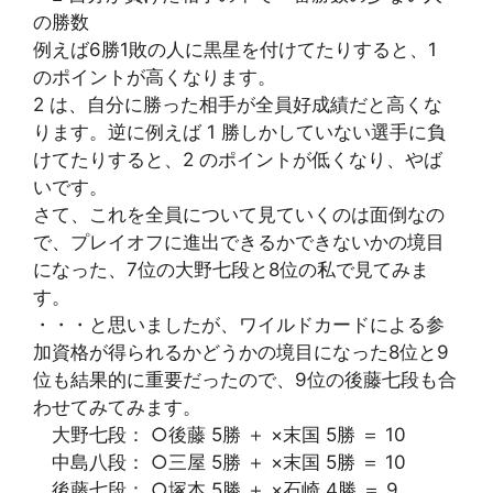
の勝数
例えば6勝1敗の人に黒星を付けてたりすると、1
のポイントが高くなります。
2 は、自分に勝った相手が全員好成績だと高くな
ります。逆に例えば 1 勝しかしていない選手に負
けてたりすると、2 のポイントが低くなり、やば
いです。
さて、これを全員について見ていくのは面倒なの
で、プレイオフに進出できるかできないかの境目
になった、7位の大野七段と8位の私で見てみま
す。
・・・と思いましたが、ワイルドカードによる参
加資格が得られるかどうかの境目になった8位と9
位も結果的に重要だったので、9位の後藤七段も合
わせてみてみます。
大野七段： ○後藤 5勝 ＋ ×末国 5勝 ＝ 10
中島八段： ○三屋 5勝 ＋ ×末国 5勝 ＝ 10
後藤七段： ○塚本 5勝 ＋ ×石崎 4勝 ＝ 9