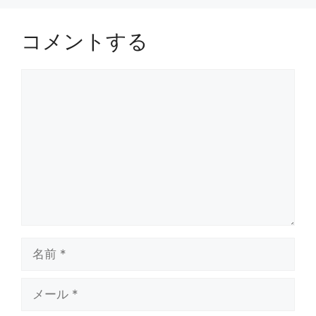
コメントする
コ
メ
ン
ト
名
前
メ
ー