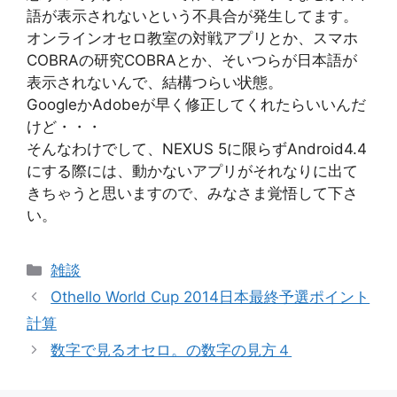
語が表示されないという不具合が発生してます。
オンラインオセロ教室の対戦アプリとか、スマホ
COBRAの研究COBRAとか、そいつらが日本語が
表示されないんで、結構つらい状態。
GoogleかAdobeが早く修正してくれたらいいんだ
けど・・・
そんなわけでして、NEXUS 5に限らずAndroid4.4
にする際には、動かないアプリがそれなりに出て
きちゃうと思いますので、みなさま覚悟して下さ
い。
カ
雑談
テ
Othello World Cup 2014日本最終予選ポイント
ゴ
計算
リ
数字で見るオセロ。の数字の見方４
ー