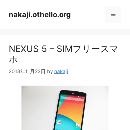
コ
ン
nakaji.othello.org
メ
テ
ン
ニ
ツ
へ
NEXUS 5 – SIMフリースマ
ス
ュ
キ
ホ
ッ
ー
プ
2013年11月22日
by
nakaji