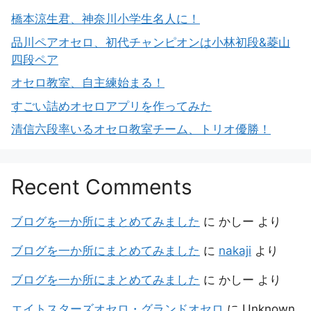
橋本涼生君、神奈川小学生名人に！
品川ペアオセロ、初代チャンピオンは小林初段&菱山
四段ペア
オセロ教室、自主練始まる！
すごい詰めオセロアプリを作ってみた
清信六段率いるオセロ教室チーム、トリオ優勝！
Recent Comments
ブログを一か所にまとめてみました
に
かしー
より
ブログを一か所にまとめてみました
に
nakaji
より
ブログを一か所にまとめてみました
に
かしー
より
エイトスターズオセロ・グランドオセロ
に
Unknown