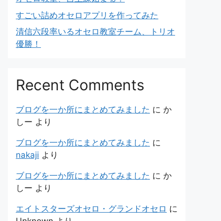
すごい詰めオセロアプリを作ってみた
清信六段率いるオセロ教室チーム、トリオ
優勝！
Recent Comments
ブログを一か所にまとめてみました
に
か
しー
より
ブログを一か所にまとめてみました
に
nakaji
より
ブログを一か所にまとめてみました
に
か
しー
より
エイトスターズオセロ・グランドオセロ
に