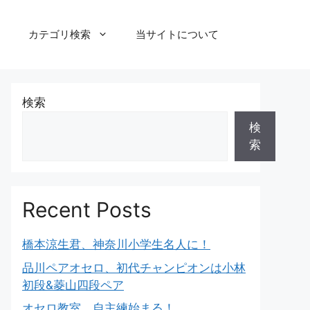
カテゴリ検索
当サイトについて
検索
検
索
Recent Posts
橋本涼生君、神奈川小学生名人に！
品川ペアオセロ、初代チャンピオンは小林
初段&菱山四段ペア
オセロ教室、自主練始まる！