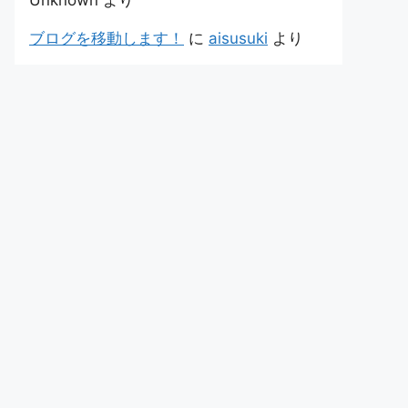
Unknown
より
ブログを移動します！
に
aisusuki
より