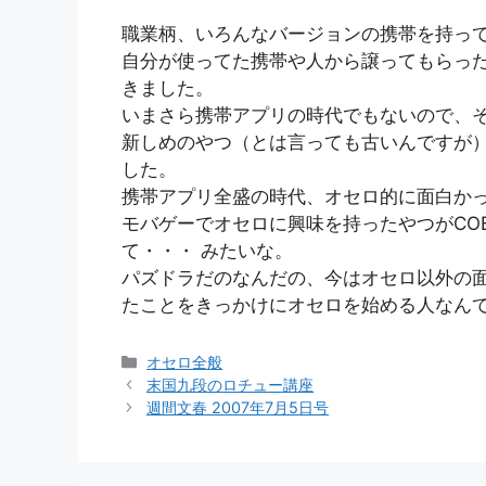
職業柄、いろんなバージョンの携帯を持っ
自分が使ってた携帯や人から譲ってもらっ
きました。
いまさら携帯アプリの時代でもないので、
新しめのやつ（とは言っても古いんですが）
した。
携帯アプリ全盛の時代、オセロ的に面白か
モバゲーでオセロに興味を持ったやつがCO
て・・・ みたいな。
パズドラだのなんだの、今はオセロ以外の
たことをきっかけにオセロを始める人なん
カ
オセロ全般
テ
末国九段のロチュー講座
ゴ
週間文春 2007年7月5日号
リ
ー