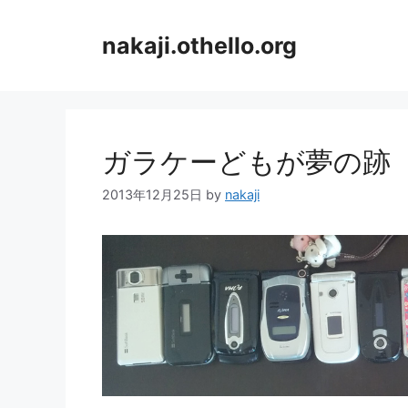
コ
ン
nakaji.othello.org
テ
ン
ツ
へ
ス
ガラケーどもが夢の跡
キ
ッ
2013年12月25日
by
nakaji
プ