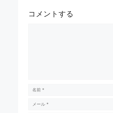
コメントする
コ
メ
ン
ト
名
前
メ
ー