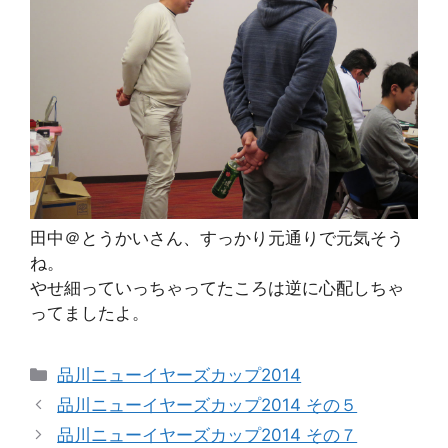
田中＠とうかいさん、すっかり元通りで元気そう
ね。
やせ細っていっちゃってたころは逆に心配しちゃ
ってましたよ。
カ
品川ニューイヤーズカップ2014
テ
品川ニューイヤーズカップ2014 その５
ゴ
品川ニューイヤーズカップ2014 その７
リ