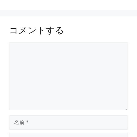
ー
コメントする
コ
メ
ン
ト
名
前
メ