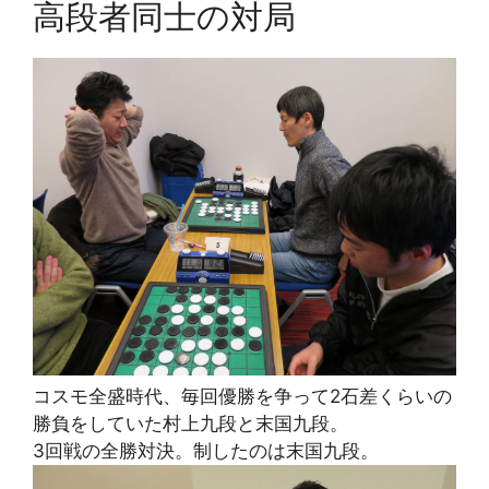
高段者同士の対局
コスモ全盛時代、毎回優勝を争って2石差くらいの
勝負をしていた村上九段と末国九段。
3回戦の全勝対決。制したのは末国九段。