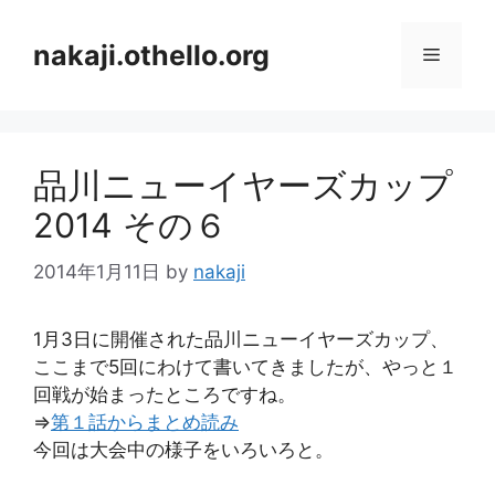
コ
ン
nakaji.othello.org
メ
テ
ン
ニ
ツ
へ
品川ニューイヤーズカップ
ス
ュ
キ
2014 その６
ッ
ー
プ
2014年1月11日
by
nakaji
1月3日に開催された品川ニューイヤーズカップ、
ここまで5回にわけて書いてきましたが、やっと１
回戦が始まったところですね。
⇒
第１話からまとめ読み
今回は大会中の様子をいろいろと。