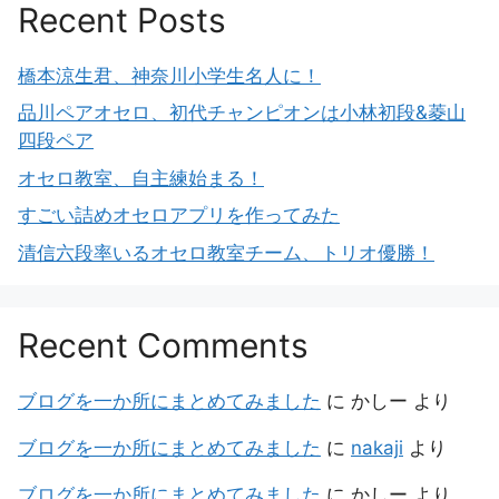
Recent Posts
橋本涼生君、神奈川小学生名人に！
品川ペアオセロ、初代チャンピオンは小林初段&菱山
四段ペア
オセロ教室、自主練始まる！
すごい詰めオセロアプリを作ってみた
清信六段率いるオセロ教室チーム、トリオ優勝！
Recent Comments
ブログを一か所にまとめてみました
に
かしー
より
ブログを一か所にまとめてみました
に
nakaji
より
ブログを一か所にまとめてみました
に
かしー
より