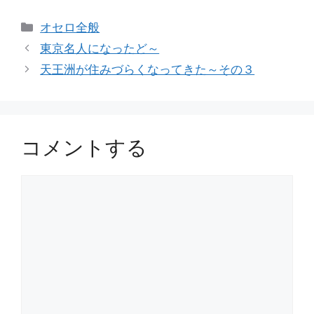
カ
オセロ全般
テ
東京名人になったど～
ゴ
天王洲が住みづらくなってきた～その３
リ
ー
コメントする
コ
メ
ン
ト