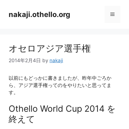
コ
ン
nakaji.othello.org
メ
テ
ン
ニ
ツ
へ
オセロアジア選手権
ス
ュ
キ
2014年2月4日
by
nakaji
ッ
ー
プ
以前にもどっかに書きましたが、昨年中ごろか
ら、アジア選手権ってのをやりたいと思ってま
す。
Othello World Cup 2014 を
終えて