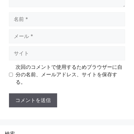
名
前
メ
ー
ル
サ
イ
ト
次回のコメントで使用するためブラウザーに自
分の名前、メールアドレス、サイトを保存す
る。
検索