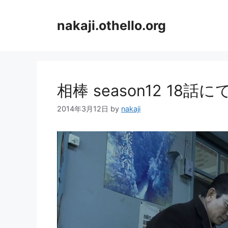
コ
ン
nakaji.othello.org
テ
ン
ツ
へ
ス
相棒 season12 18
キ
ッ
2014年3月12日
by
nakaji
プ