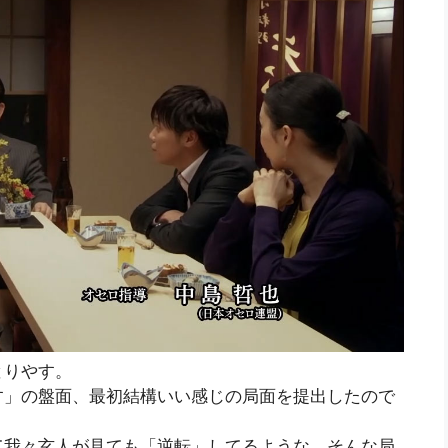
とりやす。
す」の盤面、最初結構いい感じの局面を提出したので
て我々玄人が見ても「逆転」してるような、そんな局