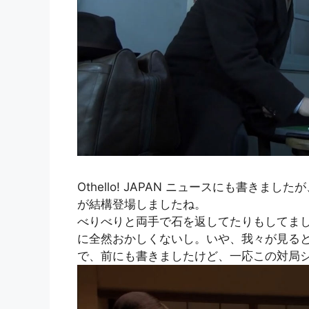
Othello! JAPAN ニュースにも書き
が結構登場しましたね。
べりべりと両手で石を返してたりもしてま
に全然おかしくないし。いや、我々が見る
で、前にも書きましたけど、一応この対局