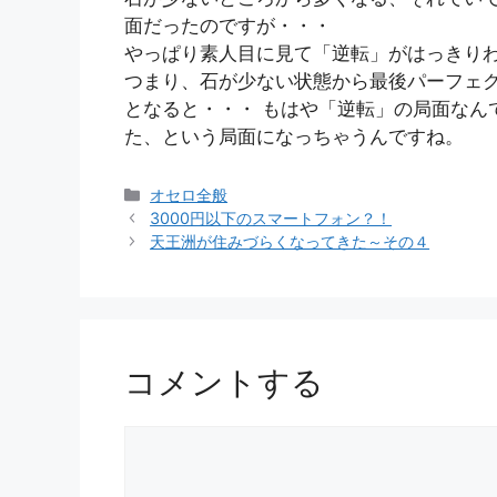
面だったのですが・・・
やっぱり素人目に見て「逆転」がはっきり
つまり、石が少ない状態から最後パーフェ
となると・・・ もはや「逆転」の局面なん
た、という局面になっちゃうんですね。
カ
オセロ全般
テ
3000円以下のスマートフォン？！
ゴ
天王洲が住みづらくなってきた～その４
リ
ー
コメントする
コ
メ
ン