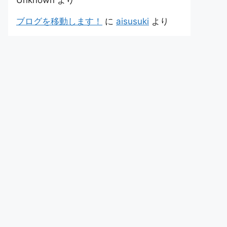
Unknown
より
ブログを移動します！
に
aisusuki
より