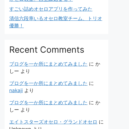
すごい詰めオセロアプリを作ってみた
清信六段率いるオセロ教室チーム、トリオ
優勝！
Recent Comments
ブログを一か所にまとめてみました
に
か
しー
より
ブログを一か所にまとめてみました
に
nakaji
より
ブログを一か所にまとめてみました
に
か
しー
より
エイトスターズオセロ・グランドオセロ
に