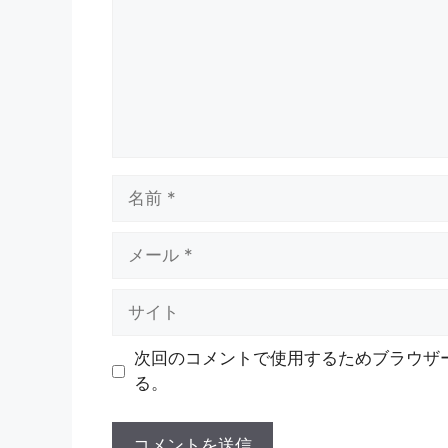
ト
名
前
メ
ー
ル
サ
イ
ト
次回のコメントで使用するためブラウザ
る。