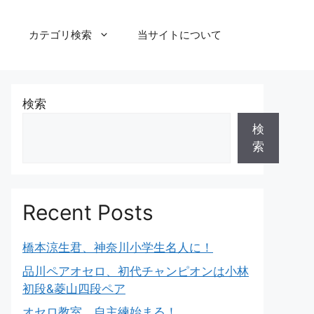
カテゴリ検索
当サイトについて
検索
検
索
Recent Posts
橋本涼生君、神奈川小学生名人に！
品川ペアオセロ、初代チャンピオンは小林
初段&菱山四段ペア
オセロ教室、自主練始まる！