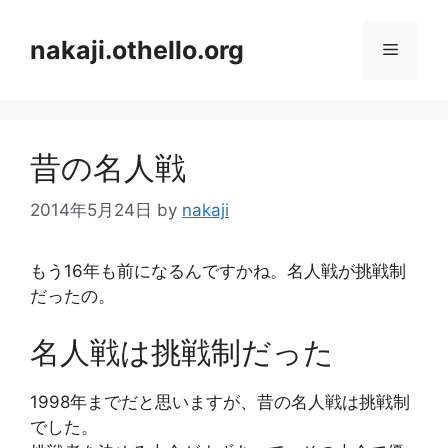
コ
ン
nakaji.othello.org
メ
テ
ン
ニ
ツ
へ
昔の名人戦
ス
ュ
キ
2014年5月24日
by
nakaji
ッ
ー
プ
もう16年も前になるんですかね。名人戦が挑戦制
だったの。
名人戦は挑戦制だった
1998年までだと思いますが、昔の名人戦は挑戦制
でした。