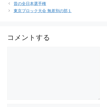
テ
昔の全日本選手権
ゴ
東京ブロック大会 無差別の部１
リ
ー
コメントする
コ
メ
ン
ト
名