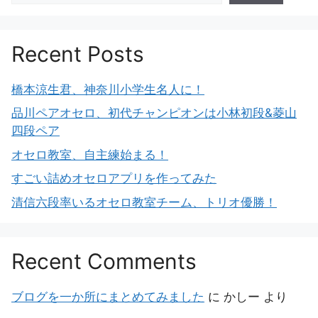
Recent Posts
橋本涼生君、神奈川小学生名人に！
品川ペアオセロ、初代チャンピオンは小林初段&菱山
四段ペア
オセロ教室、自主練始まる！
すごい詰めオセロアプリを作ってみた
清信六段率いるオセロ教室チーム、トリオ優勝！
Recent Comments
ブログを一か所にまとめてみました
に
かしー
より