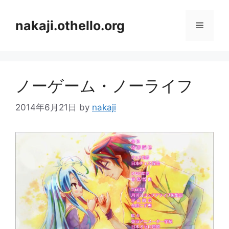
コ
ン
nakaji.othello.org
メ
テ
ン
ニ
ツ
へ
ノーゲーム・ノーライフ
ス
ュ
キ
2014年6月21日
by
nakaji
ッ
ー
プ