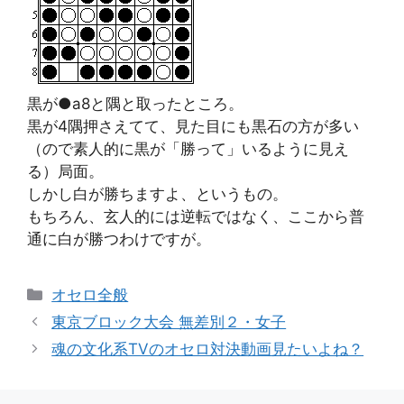
黒が●a8と隅と取ったところ。
黒が4隅押さえてて、見た目にも黒石の方が多い
（ので素人的に黒が「勝って」いるように見え
る）局面。
しかし白が勝ちますよ、というもの。
もちろん、玄人的には逆転ではなく、ここから普
通に白が勝つわけですが。
カ
オセロ全般
テ
東京ブロック大会 無差別２・女子
ゴ
魂の文化系TVのオセロ対決動画見たいよね？
リ
ー