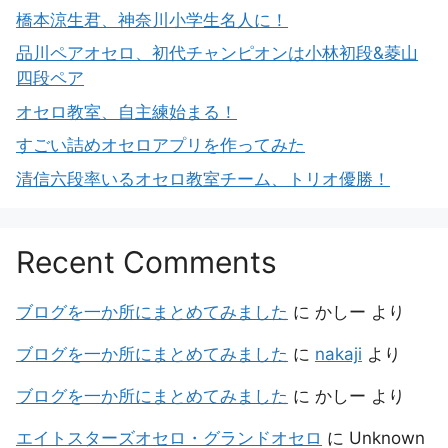
橋本涼生君、神奈川小学生名人に！
品川ペアオセロ、初代チャンピオンは小林初段&菱山
四段ペア
オセロ教室、自主練始まる！
すごい詰めオセロアプリを作ってみた
清信六段率いるオセロ教室チーム、トリオ優勝！
Recent Comments
ブログを一か所にまとめてみました
に
かしー
より
ブログを一か所にまとめてみました
に
nakaji
より
ブログを一か所にまとめてみました
に
かしー
より
エイトスターズオセロ・グランドオセロ
に
Unknown