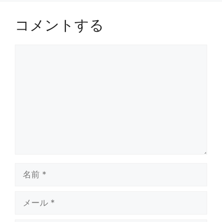
コメントする
コ
メ
ン
ト
名
前
メ
ー
ル