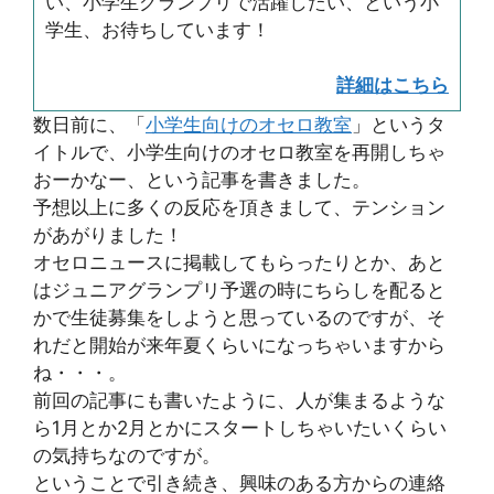
い、小学生グランプリで活躍したい、という小
学生、お待ちしています！
詳細はこちら
数日前に、「
小学生向けのオセロ教室
」というタ
イトルで、小学生向けのオセロ教室を再開しちゃ
おーかなー、という記事を書きました。
予想以上に多くの反応を頂きまして、テンション
があがりました！
オセロニュースに掲載してもらったりとか、あと
はジュニアグランプリ予選の時にちらしを配ると
かで生徒募集をしようと思っているのですが、そ
れだと開始が来年夏くらいになっちゃいますから
ね・・・。
前回の記事にも書いたように、人が集まるような
ら1月とか2月とかにスタートしちゃいたいくらい
の気持ちなのですが。
ということで引き続き、興味のある方からの連絡