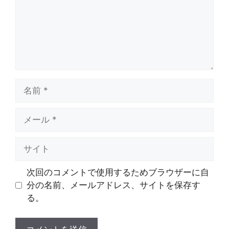
ト
名
前
メ
ー
ル
サ
イ
ト
次回のコメントで使用するためブラウザーに自
分の名前、メールアドレス、サイトを保存す
る。