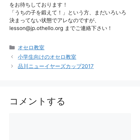
をお待ちしております！
「うちの子を鍛えて！」という方、まだいろいろ
決まってない状態でアレなのですが、
lesson@jp.othello.org までご連絡下さい！
カ
オセロ教室
テ
小学生向けのオセロ教室
ゴ
品川ニューイヤーズカップ2017
リ
ー
コメントする
コ
メ
ン