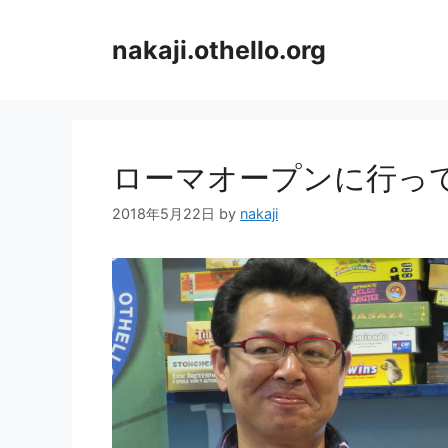
コ
ン
nakaji.othello.org
テ
ン
ツ
へ
ス
ローマオープンに行っ
キ
ッ
2018年5月22日
by
nakaji
プ