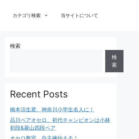
カテゴリ検索
当サイトについて
検索
検
索
Recent Posts
橋本涼生君、神奈川小学生名人に！
品川ペアオセロ、初代チャンピオンは小林
初段&菱山四段ペア
オセロ教室、自主練始まる！