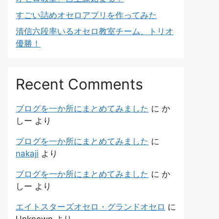
すごい詰めオセロアプリを作ってみた
清信六段率いるオセロ教室チーム、トリオ
優勝！
Recent Comments
ブログを一か所にまとめてみました
に
か
しー
より
ブログを一か所にまとめてみました
に
nakaji
より
ブログを一か所にまとめてみました
に
か
しー
より
エイトスターズオセロ・グランドオセロ
に