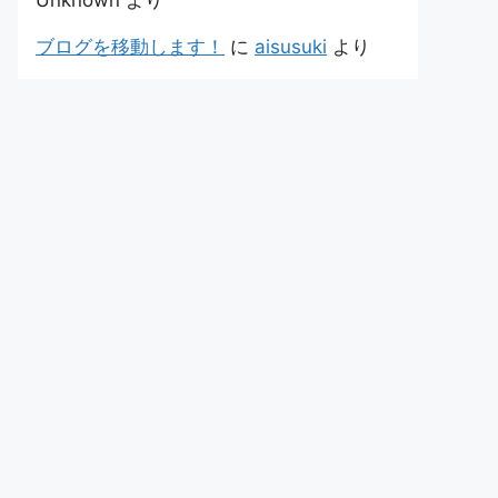
Unknown
より
ブログを移動します！
に
aisusuki
より