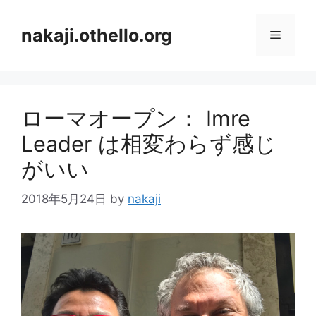
コ
ン
nakaji.othello.org
メ
テ
ン
ニ
ツ
へ
ローマオープン： Imre
ス
ュ
キ
Leader は相変わらず感じ
ッ
ー
がいい
プ
2018年5月24日
by
nakaji