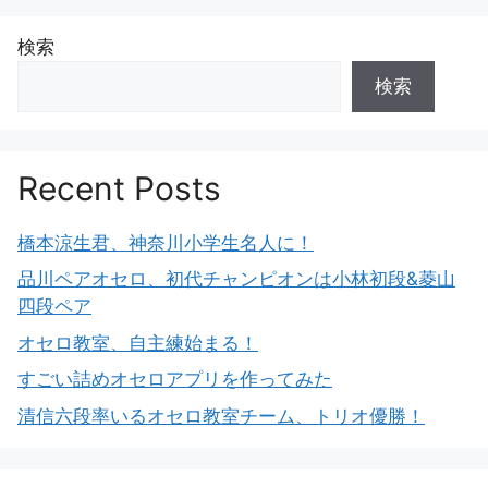
検索
検索
Recent Posts
橋本涼生君、神奈川小学生名人に！
品川ペアオセロ、初代チャンピオンは小林初段&菱山
四段ペア
オセロ教室、自主練始まる！
すごい詰めオセロアプリを作ってみた
清信六段率いるオセロ教室チーム、トリオ優勝！