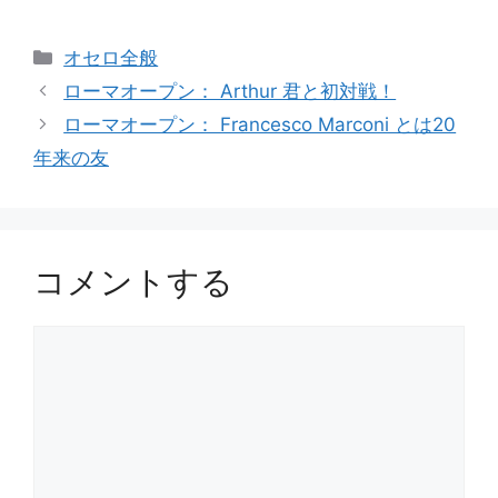
カ
オセロ全般
テ
ローマオープン： Arthur 君と初対戦！
ゴ
ローマオープン： Francesco Marconi とは20
リ
年来の友
ー
コメントする
コ
メ
ン
ト