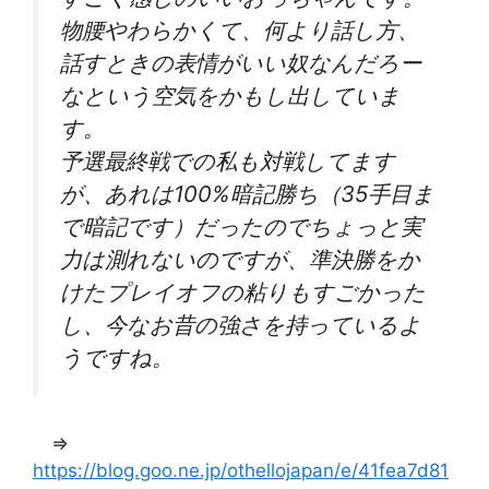
物腰やわらかくて、何より話し方、
話すときの表情がいい奴なんだろー
なという空気をかもし出していま
す。
予選最終戦での私も対戦してます
が、あれは100%暗記勝ち（35手目ま
で暗記です）だったのでちょっと実
力は測れないのですが、準決勝をか
けたプレイオフの粘りもすごかった
し、今なお昔の強さを持っているよ
うですね。
⇒
https://blog.goo.ne.jp/othellojapan/e/41fea7d81