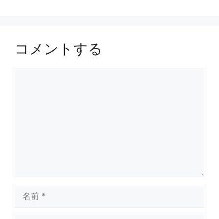
コメントする
コ
メ
ン
ト
名
前
メ