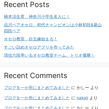
Recent Posts
橋本涼生君、神奈川小学生名人に！
品川ペアオセロ、初代チャンピオンは小林初段&菱山
四段ペア
オセロ教室、自主練始まる！
すごい詰めオセロアプリを作ってみた
清信六段率いるオセロ教室チーム、トリオ優勝！
Recent Comments
ブログを一か所にまとめてみました
に
かしー
より
ブログを一か所にまとめてみました
に
nakaji
より
ブログを一か所にまとめてみました
に
かしー
より