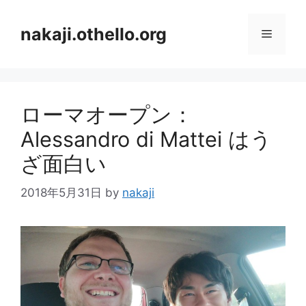
コ
ン
nakaji.othello.org
メ
テ
ン
ニ
ツ
へ
ローマオープン：
ス
ュ
キ
Alessandro di Mattei はう
ッ
ー
ざ面白い
プ
2018年5月31日
by
nakaji