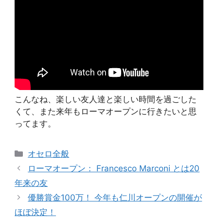
こんなね、楽しい友人達と楽しい時間を過ごした
くて、また来年もローマオープンに行きたいと思
ってます。
カ
オセロ全般
テ
ローマオープン： Francesco Marconi とは20
ゴ
年来の友
リ
優勝賞金100万！ 今年も仁川オープンの開催が
ー
ほぼ決定！