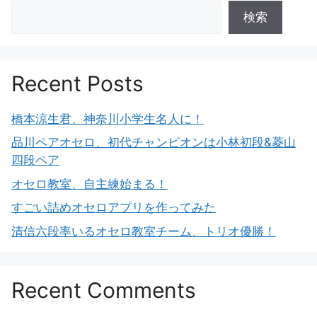
検索
Recent Posts
橋本涼生君、神奈川小学生名人に！
品川ペアオセロ、初代チャンピオンは小林初段&菱山
四段ペア
オセロ教室、自主練始まる！
すごい詰めオセロアプリを作ってみた
清信六段率いるオセロ教室チーム、トリオ優勝！
Recent Comments