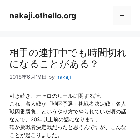
コ
ン
nakaji.othello.org
メ
テ
ン
ニ
ツ
へ
相手の連打中でも時間切れ
ス
ュ
キ
になることがある？
ッ
ー
プ
2018年6月19日
by
nakaji
引き続き、オセロのルールに関する話。
これ、名人戦が「地区予選＋挑戦者決定戦＋名人
戦四番勝負」というやり方でやられていた頃の話
なんで、20年以上前の話になります。
確か挑戦者決定戦だったと思うんですが、こんな
ことが起こりました。