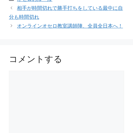
テ
相手が時間切れで勝手打ちをしている最中に自
ゴ
分も時間切れ
リ
オンラインオセロ教室講師陣、全員全日本へ！
ー
コメントする
コ
メ
ン
ト