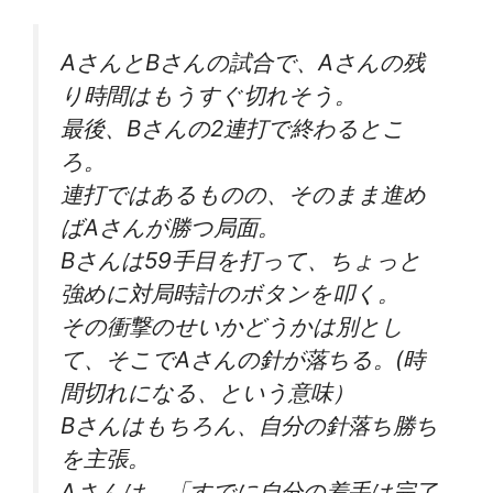
AさんとBさんの試合で、Aさんの残
り時間はもうすぐ切れそう。
最後、Bさんの2連打で終わるとこ
ろ。
連打ではあるものの、そのまま進め
ばAさんが勝つ局面。
Bさんは59手目を打って、ちょっと
強めに対局時計のボタンを叩く。
その衝撃のせいかどうかは別とし
て、そこでAさんの針が落ちる。(時
間切れになる、という意味）
Bさんはもちろん、自分の針落ち勝ち
を主張。
Aさんは、「すでに自分の着手は完了