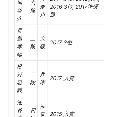
地
六
奈
2016 3位, 2017準優
啓
段
川
勝
介
長
島
二
大
2017 3位
孝
段
阪
陽
松
野
二
兵
2017 入賞
忠
段
庫
義
池
神
谷
初
奈
2015 入賞