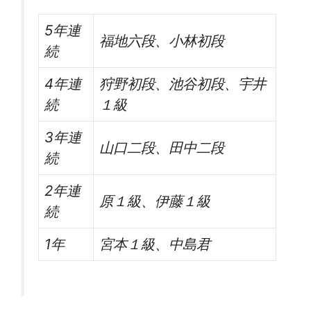
5年連
福地六段、小林初段
続
4年連
狩野初段、池谷初段、宇井
続
１級
3年連
山口二段、田中二段
続
2年連
原１級、伊藤１級
続
1年
宮本１級、中島君