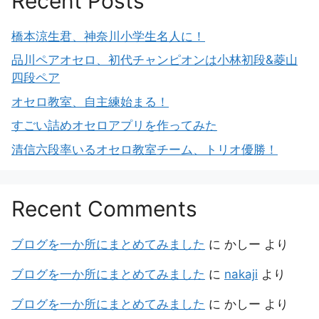
Recent Posts
橋本涼生君、神奈川小学生名人に！
品川ペアオセロ、初代チャンピオンは小林初段&菱山
四段ペア
オセロ教室、自主練始まる！
すごい詰めオセロアプリを作ってみた
清信六段率いるオセロ教室チーム、トリオ優勝！
Recent Comments
ブログを一か所にまとめてみました
に
かしー
より
ブログを一か所にまとめてみました
に
nakaji
より
ブログを一か所にまとめてみました
に
かしー
より