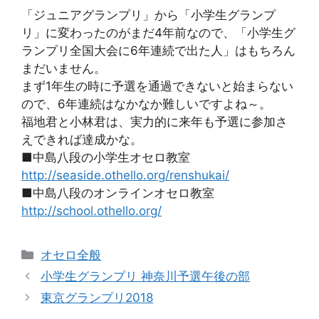
「ジュニアグランプリ」から「小学生グランプ
リ」に変わったのがまだ4年前なので、「小学生グ
ランプリ全国大会に6年連続で出た人」はもちろん
まだいません。
まず1年生の時に予選を通過できないと始まらない
ので、6年連続はなかなか難しいですよね～。
福地君と小林君は、実力的に来年も予選に参加さ
えできれば達成かな。
■中島八段の小学生オセロ教室
http://seaside.othello.org/renshukai/
■中島八段のオンラインオセロ教室
http://school.othello.org/
カ
オセロ全般
テ
小学生グランプリ 神奈川予選午後の部
ゴ
東京グランプリ2018
リ