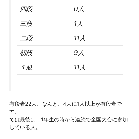
四段
0人
三段
1人
二段
11人
初段
9人
１級
11人
有段者22人。なんと、4人に1人以上が有段者で
す。
では最後は、1年生の時から連続で全国大会に参加
している人。