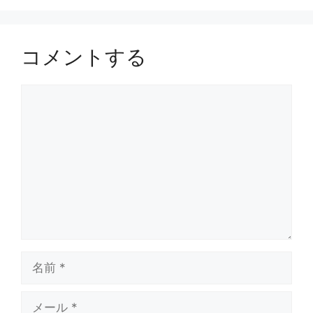
ー
コメントする
コ
メ
ン
ト
名
前
メ