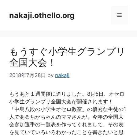
コ
ン
nakaji.othello.org
メ
テ
ン
ニ
ツ
へ
もうすぐ小学生グランプリ
ス
ュ
キ
全国大会！
ッ
ー
プ
2018年7月28日
by
nakaji
もうあと１週間後に迫りました。8月5日、オセロ
小学生グランプリ全国大会が開催されます！
「中島八段の小学生オセロ教室」の優秀な生徒の1
人であるちかちゃんのママさんが、今年の全国大
会参加選手の一覧表を作ってくれまして、その表
を見ていていろいろわかったことを書きたいと思