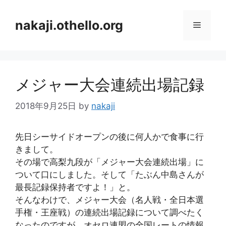
コ
ン
nakaji.othello.org
メ
テ
ン
ニ
ツ
へ
メジャー大会連続出場記録
ス
ュ
キ
2018年9月25日
by
nakaji
ッ
ー
プ
先日シーサイドオープンの後に何人かで食事に行
きまして。
その場で高梨九段が「メジャー大会連続出場」に
ついて口にしました。そして「たぶん中島さんが
最長記録保持者ですよ！」と。
そんなわけで、メジャー大会（名人戦・全日本選
手権・王座戦）の連続出場記録について調べたく
なったのですが、オセロ連盟の全国レートの情報