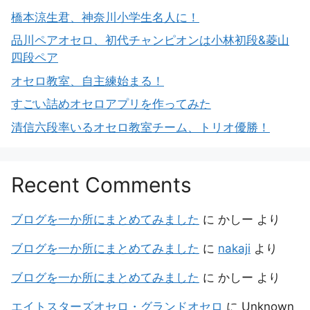
橋本涼生君、神奈川小学生名人に！
品川ペアオセロ、初代チャンピオンは小林初段&菱山
四段ペア
オセロ教室、自主練始まる！
すごい詰めオセロアプリを作ってみた
清信六段率いるオセロ教室チーム、トリオ優勝！
Recent Comments
ブログを一か所にまとめてみました
に
かしー
より
ブログを一か所にまとめてみました
に
nakaji
より
ブログを一か所にまとめてみました
に
かしー
より
エイトスターズオセロ・グランドオセロ
に
Unknown