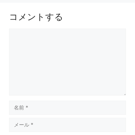
コメントする
コ
メ
ン
ト
名
前
メ
ー