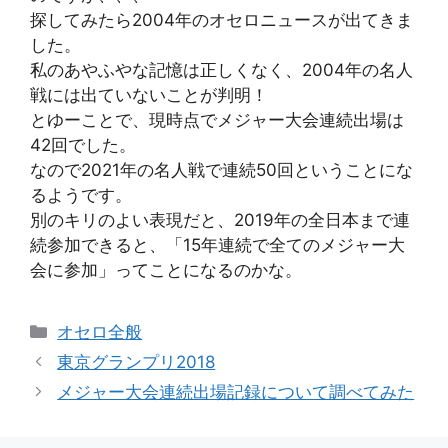
探してみたら2004年のオセロニュースが出てきま
した。
私のあやふやな記憶は正しくなく、2004年の名人
戦には出ていないことが判明！
とゆーことで、現時点でメジャー大会連続出場は
42回でした。
なので2021年の名人戦で連続50回ということにな
るようです。
別のキリのよい表現だと、2019年の全日本まで連
続参加できると、「15年連続で全てのメジャー大
会に参加」ってことになるのかな。
カ
オセロ全般
テ
東京グランプリ2018
ゴ
メジャー大会連続出場記録について調べてみた
リ
ー