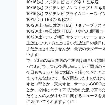
10/16(火) フジテレビ とくダネ！ 生放送
10/16(火) フジテレビ ノンストップ！ 生放
10/16(火) フジテレビ プライムニュース 
10/17(水) TBS ひるおび！
10/20(土) 毎日放送 (TBS) サタデープラス
10/20(土) 毎日放送 (TBS) せやねん(関西
10/20(土) テレビ朝日 サタデーステーシ
生放送については上に書いた放送日の前日
まだ放送されたませんが、最後のサタデース
います。
で、20日の毎日放送の生放送は朝早い時間帯
ってわけで、実は今週は毎日テレビ関係の
今日もちょっと前に大阪から帰ってきたと
まぁそんなわけで、私が関わったものだけ
オセロ部とか、東大オセロサークルGORO
とか、今回はメディアで扱われた数で言っ
たくさんの人がオセロに関するニュースを
に気づいてくれますように！