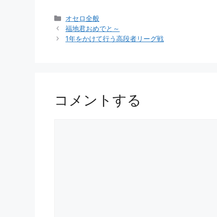
カ
オセロ全般
テ
福地君おめでと～
ゴ
1年をかけて行う高段者リーグ戦
リ
ー
コメントする
コ
メ
ン
ト