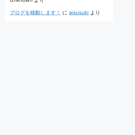
Unknown
より
ブログを移動します！
に
aisusuki
より