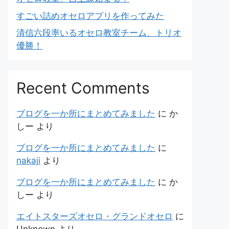
すごい詰めオセロアプリを作ってみた
清信六段率いるオセロ教室チーム、トリオ
優勝！
Recent Comments
ブログを一か所にまとめてみました
に
か
しー
より
ブログを一か所にまとめてみました
に
nakaji
より
ブログを一か所にまとめてみました
に
か
しー
より
エイトスターズオセロ・グランドオセロ
に