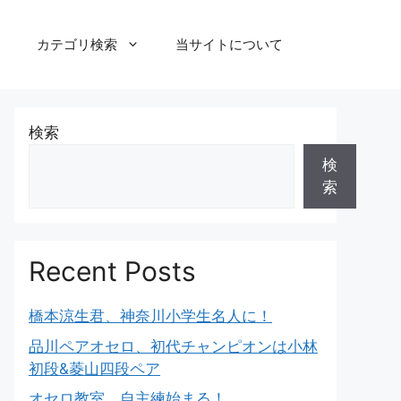
カテゴリ検索
当サイトについて
検索
検
索
Recent Posts
橋本涼生君、神奈川小学生名人に！
品川ペアオセロ、初代チャンピオンは小林
初段&菱山四段ペア
オセロ教室、自主練始まる！