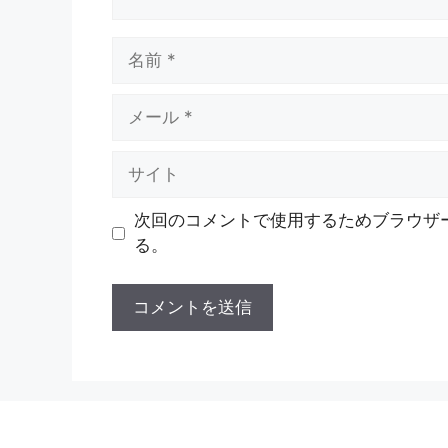
名
前
メ
ー
ル
サ
イ
ト
次回のコメントで使用するためブラウザ
る。