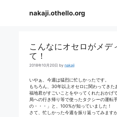
コ
ン
nakaji.othello.org
テ
ン
ツ
へ
ス
こんなにオセロがメデ
キ
て！
ッ
プ
2018年10月20日
by
nakaji
いやぁ、今週は猛烈に忙しかったです。
もちろん、30年以上オセロに関わってきた
福地君がすごいことをやってくれたおかげ
局への行き帰り等で使ったタクシーの運転手
の・・・」と、100%が知っていました！
さて、忙しかった今週を振り返ってみます