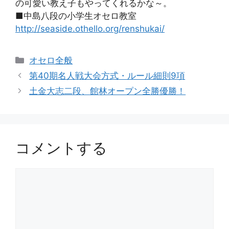
の可愛い教え子もやってくれるかな～。
■中島八段の小学生オセロ教室
http://seaside.othello.org/renshukai/
カ
オセロ全般
テ
第40期名人戦大会方式・ルール細則9項
ゴ
土金大志二段、館林オープン全勝優勝！
リ
ー
コメントする
コ
メ
ン
ト