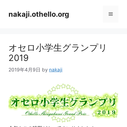
コ
ン
nakaji.othello.org
メ
テ
ン
ニ
ツ
へ
オセロ小学生グランプリ
ス
ュ
キ
2019
ッ
ー
プ
2019年4月9日
by
nakaji