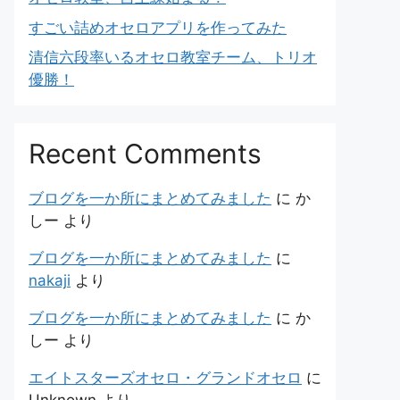
すごい詰めオセロアプリを作ってみた
清信六段率いるオセロ教室チーム、トリオ
優勝！
Recent Comments
ブログを一か所にまとめてみました
に
か
しー
より
ブログを一か所にまとめてみました
に
nakaji
より
ブログを一か所にまとめてみました
に
か
しー
より
エイトスターズオセロ・グランドオセロ
に