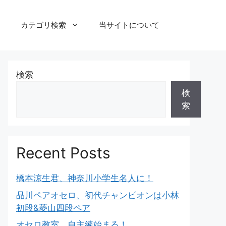
カテゴリ検索
当サイトについて
検索
検
索
Recent Posts
橋本涼生君、神奈川小学生名人に！
品川ペアオセロ、初代チャンピオンは小林
初段&菱山四段ペア
オセロ教室、自主練始まる！