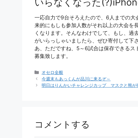
いらなくなった(?)iPho
一応自力で9台そろえたので、6人までの大
来的にもしも参加人数がそれ以上の大会を
くなります。そんなわけでして、もし、過去に
がいらっしゃいましたら、ぜひ寄付して下
あ、ただですね、5～6試合は保存できるス
募集致します。
カ
オセロ全般
テ
今週末もあっくんが品川に来るぞ～
ゴ
明日はりんかいチャレンジカップ マスクと熊が
リ
ー
コメントする