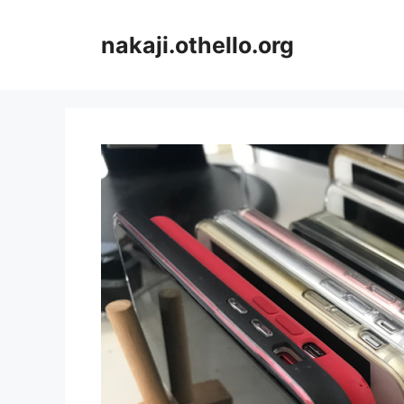
コ
ン
nakaji.othello.org
テ
ン
ツ
へ
ス
キ
ッ
プ