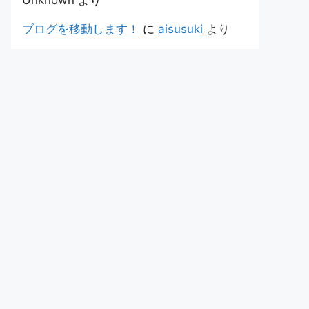
Unknown
より
ブログを移動します！
に
aisusuki
より